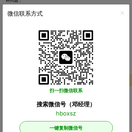
种问题；
3、协同各个部门进行工作，持续不断的优化现有代码库的结构和
×
微信联系方式
功能；
职位要求：
1、有iOS项目开发经验优先；
2、熟悉iPhone SDK /xCode/ Mac OS 开发环境及底层API调用；
3、熟悉TCP/UDP/HTTP/Socket等协议，熟练掌握数据结构及常
用算法；
4、有多个完整的iOS项目经验，熟悉产品发布流程，至少参加过
一个完整的商业级手机应用；
5、热爱技术，积极主动，拥有极客精神，喜欢解决问题带来的乐
趣，喜欢创新和挑战；
项目案例
扫一扫微信联系
测试工程师
8K-12K
搜索微信号（邓经理）
广州 1-3年 本科以上
职位描述：
一键复制微信号
1.对产品的需求进行分析，编写测试计划、执行测试用例，反馈报