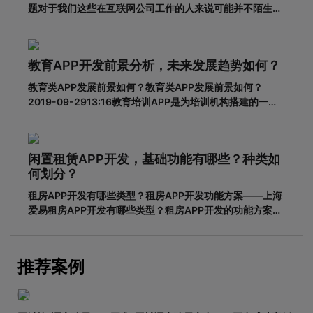
题对于我们这些在互联网公司工作的人来说可能并不陌生，
但是对于很多没有接触过这个板块的人来说，就比较难理解
了。其实，APP开发的流程并不复杂，接下来就带大家一起
看一下一套完整的APP开发流程包含哪些步骤。一、基本功
教育APP开发前景分析，未来发展趋势如何？
能需求阶段0
教育类APP发展前景如何？教育类APP发展前景如何？
2019-09-2913:16教育培训APP是为培训机构搭建的一个
智能化、个性化、信息化的网络展示平台。在线教育春天真
的来了吗？据调查，截至2018年6月，我国网民规模达8.02
亿，普及率57.7%。其中，手机网民规模已达7.8
闲置租赁APP开发，基础功能有哪些？种类如
何划分？
租房APP开发有哪些类型？租房APP开发功能方案——上海
爱易租房APP开发有哪些类型？租房APP开发的功能方案
adinnet/2021-02-2213:47/APP开发闲置租房APP开发的
基本功能有哪些，如何划分？说到租赁，相信大家都不陌
生。从衣服、玩具到数码家电，再到房屋、车辆
推荐案例