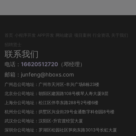
首页
小程序开发
APP开发
网站建设
项目案例
行业资讯
关于我们
招聘贤士
联系我们
电话：
16620512720
（邓经理）
邮箱：junfeng@hboxs.com
广州总公司地址：广州市天河区-丰兴广场B栋23楼
北京分公司地址：朝阳区建国路108号横琴人寿大厦9层
上海分公司地址：松江区伴亭东路288号2号楼6楼
杭州分公司地址：拱墅区兴业街29号金通数字科创园8号楼
武汉分公司地址：汉阳区-升官渡经贸大厦
深圳分公司地址：罗湖区松园社区笋岗东路3013号长虹大厦