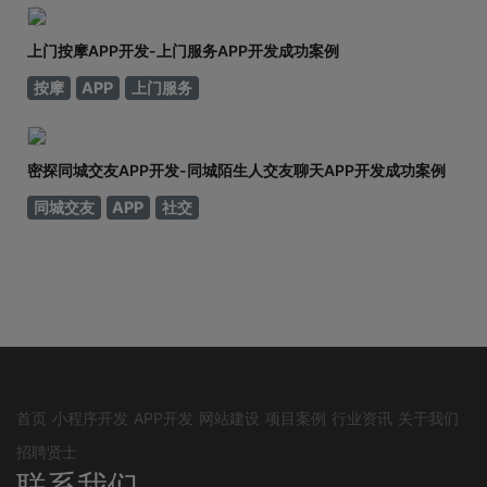
上门按摩APP开发-上门服务APP开发成功案例
按摩
APP
上门服务
密探同城交友APP开发-同城陌生人交友聊天APP开发成功案例
同城交友
APP
社交
首页
小程序开发
APP开发
网站建设
项目案例
行业资讯
关于我们
招聘贤士
联系我们