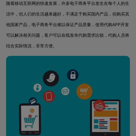
随着移动互联网的快速发展，许多电子商务平台发生在每个人的生
活中，但人们的生活越来越好，不满足于购买国内产品，但购买其
他国家产品，电子商务平台难以保证产品质量，使用代购APP开发
可以解决相关问题，客户可以在线发布代购需求比较，代购人员将
结合实际情况，非常方便。