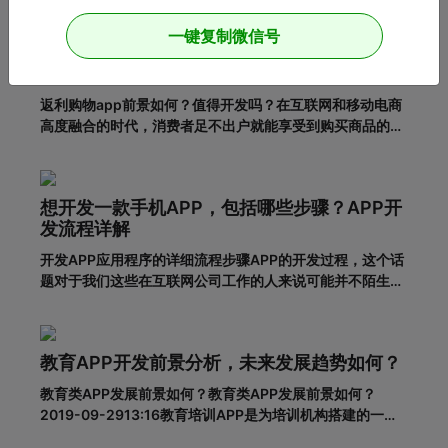
望从中获得更多的发展机会。当然，并不仅仅是开发APP应
用就能达到目的。前提一定是保证APP应用的优秀用户体
一键复制微信号
购物返佣APP开发前景怎么样？返佣电商APP
验。这样，在
开发
返利购物app前景如何？值得开发吗？在互联网和移动电商
高度融合的时代，消费者足不出户就能享受到购买商品的便
利，所以市面上的移动网购平台越来越多。为了更好地吸引
用户，许多企业和商家开始致力于返利购物app的建设。返
利购物app有什么优势？一、在网络上购买商品有哪些利
想开发一款手机APP，包括哪些步骤？APP开
弊?对于消费者的
发流程详解
开发APP应用程序的详细流程步骤APP的开发过程，这个话
题对于我们这些在互联网公司工作的人来说可能并不陌生，
但是对于很多没有接触过这个板块的人来说，就比较难理解
了。其实，APP开发的流程并不复杂，接下来就带大家一起
看一下一套完整的APP开发流程包含哪些步骤。一、基本功
教育APP开发前景分析，未来发展趋势如何？
能需求阶段0
教育类APP发展前景如何？教育类APP发展前景如何？
2019-09-2913:16教育培训APP是为培训机构搭建的一个
智能化、个性化、信息化的网络展示平台。在线教育春天真