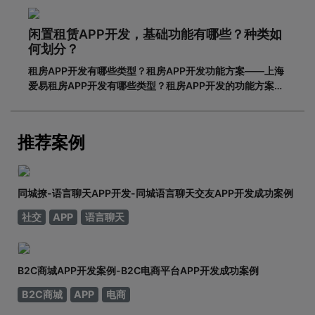
的来了吗？据调查，截至2018年6月，我国网民规模达8.02
亿，普及率57.7%。其中，手机网民规模已达7.8
闲置租赁APP开发，基础功能有哪些？种类如
何划分？
租房APP开发有哪些类型？租房APP开发功能方案——上海
爱易租房APP开发有哪些类型？租房APP开发的功能方案
adinnet/2021-02-2213:47/APP开发闲置租房APP开发的
基本功能有哪些，如何划分？说到租赁，相信大家都不陌
生。从衣服、玩具到数码家电，再到房屋、车辆
推荐案例
同城撩-语言聊天APP开发-同城语言聊天交友APP开发成功案例
社交
APP
语言聊天
B2C商城APP开发案例-B2C电商平台APP开发成功案例
B2C商城
APP
电商