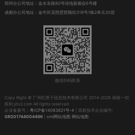
郑州分公司地址：金水东路80号绿地新都会6号楼
成都分公司地址：金牛区花照壁西顺街318号1栋2单元30层
微信扫码联系
Copy Right © 广州红匣子信息技术有限公司 2014-2026 保留一切
权利 jdv2.com All rights reserved
企业备案号：
粤ICP备14083821号-4
| 高新技术企业编号:
GR201744004496
|
xml网站地图
网站地图