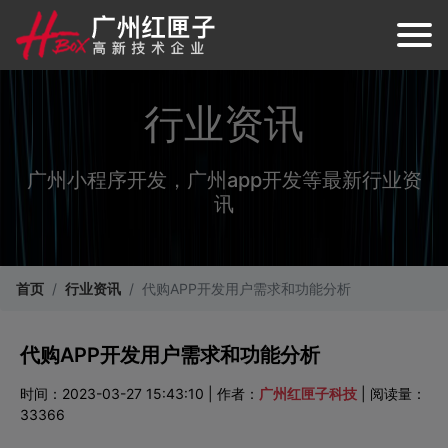
行业资讯
广州小程序开发，广州app开发等最新行业资
讯
首页
行业资讯
代购APP开发用户需求和功能分析
代购APP开发用户需求和功能分析
时间：2023-03-27 15:43:10 | 作者：
广州红匣子科技
| 阅读量：
33366