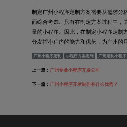
制定广州小程序定制方案需要从需求分
面综合考虑。只有在制定方案过程中，
量的小程序。因此，在制定小程序定制
分发挥小程序的能力和优势，为广州的
广州小程序定制
小程序方案定制
广州定制小程序
上一篇：
广州专业小程序开发公司
下一篇：
广州小程序开发制作有什么优势？