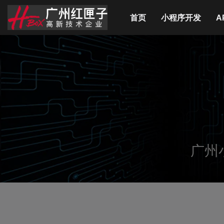
首页
(current)
小程序开发
A
广州