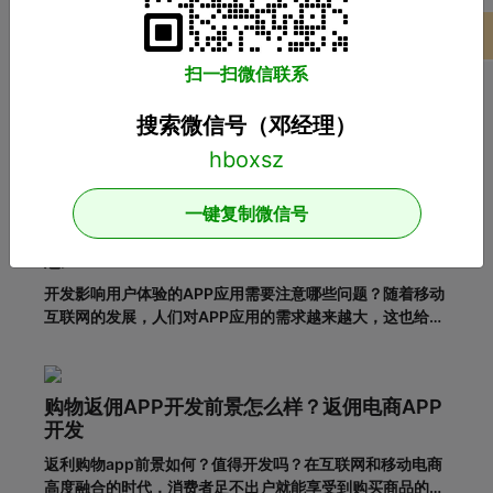
热门标签
项目案例
广州小程序开发
广州APP开发
广州软件开发
扫一扫微信联系
商城系统开发
搜索微信号（邓经理）
推荐阅读
一键复制微信号
APP开发：在设计APP时这几个问题一定要注
意！
开发影响用户体验的APP应用需要注意哪些问题？随着移动
互联网的发展，人们对APP应用的需求越来越大，这也给企
业带来了更多的商机，于是很多企业开始开发长沙APP，希
望从中获得更多的发展机会。当然，并不仅仅是开发APP应
用就能达到目的。前提一定是保证APP应用的优秀用户体
购物返佣APP开发前景怎么样？返佣电商APP
验。这样，在
开发
返利购物app前景如何？值得开发吗？在互联网和移动电商
高度融合的时代，消费者足不出户就能享受到购买商品的便