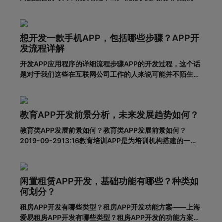
利，所以市面上的移动网购平台越来越多。为了更好地吸引
用户，许多企业和商家开始致力于返利购物app的建设。返
利购物app有什么优势？一、在网络上购买商品有哪些利
想开发一款手机APP，包括哪些步骤？APP开
弊?对于消费者的
发流程详解
开发APP应用程序的详细流程步骤APP的开发过程，这个话
题对于我们这些在互联网公司工作的人来说可能并不陌生，
但是对于很多没有接触过这个板块的人来说，就比较难理解
了。其实，APP开发的流程并不复杂，接下来就带大家一起
看一下一套完整的APP开发流程包含哪些步骤。一、基本功
教育APP开发前景分析，未来发展趋势如何？
能需求阶段0
教育类APP发展前景如何？教育类APP发展前景如何？
2019-09-2913:16教育培训APP是为培训机构搭建的一个
智能化、个性化、信息化的网络展示平台。在线教育春天真
的来了吗？据调查，截至2018年6月，我国网民规模达8.02
亿，普及率57.7%。其中，手机网民规模已达7.8
闲置租赁APP开发，基础功能有哪些？种类如
何划分？
租房APP开发有哪些类型？租房APP开发功能方案——上海
爱易租房APP开发有哪些类型？租房APP开发的功能方案