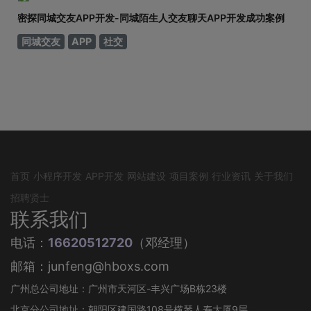
密探同城交友APP开发-同城陌生人交友聊天APP开发成功案例
同城交友
APP
社交
首页
小程序开发
APP开发
网站建设
项目案例
行业资讯
关于我们
招聘贤士
联系我们
电话：
16620512720
（邓经理）
邮箱：junfeng@hboxs.com
广州总公司地址：广州市天河区-丰兴广场B栋23楼
北京分公司地址：朝阳区建国路108号横琴人寿大厦9层