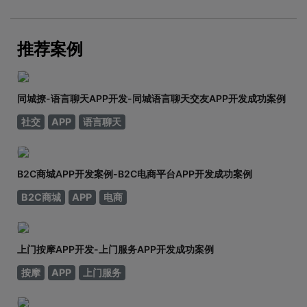
adinnet/2021-02-2213:47/APP开发闲置租房APP开发的
基本功能有哪些，如何划分？说到租赁，相信大家都不陌
生。从衣服、玩具到数码家电，再到房屋、车辆
推荐案例
同城撩-语言聊天APP开发-同城语言聊天交友APP开发成功案例
社交
APP
语言聊天
B2C商城APP开发案例-B2C电商平台APP开发成功案例
B2C商城
APP
电商
上门按摩APP开发-上门服务APP开发成功案例
按摩
APP
上门服务