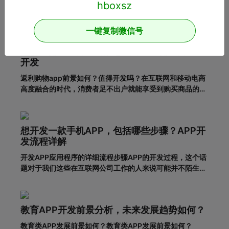
互联网的发展，人们对APP应用的需求越来越大，这也给企
业带来了更多的商机，于是很多企业开始开发长沙APP，希
一键复制微信号
望从中获得更多的发展机会。当然，并不仅仅是开发APP应
用就能达到目的。前提一定是保证APP应用的优秀用户体
购物返佣APP开发前景怎么样？返佣电商APP
验。这样，在
开发
返利购物app前景如何？值得开发吗？在互联网和移动电商
高度融合的时代，消费者足不出户就能享受到购买商品的便
利，所以市面上的移动网购平台越来越多。为了更好地吸引
用户，许多企业和商家开始致力于返利购物app的建设。返
利购物app有什么优势？一、在网络上购买商品有哪些利
想开发一款手机APP，包括哪些步骤？APP开
弊?对于消费者的
发流程详解
开发APP应用程序的详细流程步骤APP的开发过程，这个话
题对于我们这些在互联网公司工作的人来说可能并不陌生，
但是对于很多没有接触过这个板块的人来说，就比较难理解
了。其实，APP开发的流程并不复杂，接下来就带大家一起
看一下一套完整的APP开发流程包含哪些步骤。一、基本功
教育APP开发前景分析，未来发展趋势如何？
能需求阶段0
教育类APP发展前景如何？教育类APP发展前景如何？