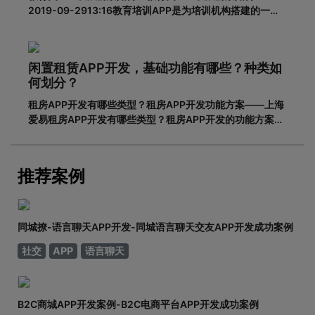
2019-09-2913:16教育培训APP是为培训机构搭建的一个
智能化、个性化、信息化的网络展示平台。在线教育春天真
的来了吗？据调查，截至2018年6月，我国网民规模达8.02
亿，普及率57.7%。其中，手机网民规模已达7.8
闲置租赁APP开发，基础功能有哪些？种类如
何划分？
租房APP开发有哪些类型？租房APP开发功能方案——上海
爱易租房APP开发有哪些类型？租房APP开发的功能方案
adinnet/2021-02-2213:47/APP开发闲置租房APP开发的
基本功能有哪些，如何划分？说到租赁，相信大家都不陌
生。从衣服、玩具到数码家电，再到房屋、车辆
推荐案例
同城撩-语言聊天APP开发-同城语言聊天交友APP开发成功案例
社交
APP
语言聊天
B2C商城APP开发案例-B2C电商平台APP开发成功案例