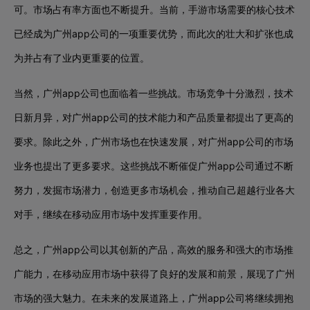
可。市场占有率方面也不断提升。当前，手游市场需要的核心技术
已经成为广州app公司的一项重要优势，而此次的壮大和扩张也成
为并占有了业内更重要的位置。
当然，广州app公司也面临着一些挑战。市场竞争十分激烈，技术
日新月异，对广州app公司的技术能力和产品质量都提出了更高的
要求。除此之外，广州市场也在快速发展，对广州app公司的市场
业务也提出了更多要求。这些挑战不断催促广州app公司通过不断
努力，发掘市场潜力，创造更多市场机会，推动自己超越行业各大
对手，继续在移动应用市场中发挥重要作用。
总之，广州app公司以其创新的产品，高效的服务和强大的市场推
广能力，在移动应用市场中获得了良好的发展和前景，展现了广州
市场的强大魅力。在未来的发展道路上，广州app公司将继续拥抱