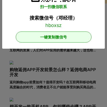
商城系统开发
扫一扫微信联系
推荐阅读
搜索微信号（邓经理）
APP开发：在设计APP时这几个问题一定要注
一键复制微信号
意！
开发影响用户体验的APP应用需要注意哪些问题？随着移动
互联网的发展，人们对APP应用的需求越来越大，这也给企
业带来了更多的商机，于是很多企业开始开发长沙APP，希
望从中获得更多的发展机会。当然，并不仅仅是开发APP应
用就能达到目的。前提一定是保证APP应用的优秀用户体
购物返佣APP开发前景怎么样？返佣电商APP
验。这样，在
开发
返利购物app前景如何？值得开发吗？在互联网和移动电商
高度融合的时代，消费者足不出户就能享受到购买商品的便
利，所以市面上的移动网购平台越来越多。为了更好地吸引
用户，许多企业和商家开始致力于返利购物app的建设。返
利购物app有什么优势？一、在网络上购买商品有哪些利
想开发一款手机APP，包括哪些步骤？APP开