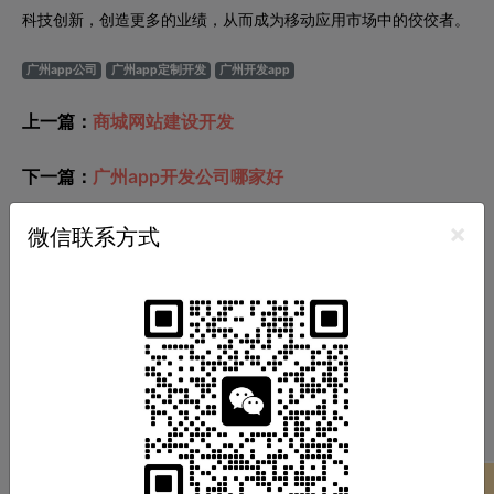
科技创新，创造更多的业绩，从而成为移动应用市场中的佼佼者。
广州app公司
广州app定制开发
广州开发app
上一篇：
商城网站建设开发
下一篇：
广州app开发公司哪家好
×
微信联系方式
推荐分类
小程序开发
APP开发
软件开发
商城开发
网站开发
游戏开发
热门标签
广州小程序开发
广州APP开发
广州软件开发
项目案例