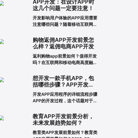
APP开发：在设计APP时
这几个问题一定要注意！
开发影响用户体验的APP应用需要
注意哪些问题？随着移动互联网的
发展，人们对APP应用的需求越来
越大，这也给企业带来了更多的商
购物返佣APP开发前景怎
机，于是很多企业开始开发长沙
么样？返佣电商APP开发
APP，希望从中获得更多的发展机
返利购物app前景如何？值得开发
会。当然，并不仅仅是开发APP应
吗？在互联网和移动电商高度融合
用就能达到目的。前提一定是保证
的时代，消费者足不出户就能享受
APP应用的优秀用户体验。这样，
到购买商品的便利，所以市面上的
在
想开发一款手机APP，包
移动网购平台越来越多。为了更好
括哪些步骤？APP开发流
地吸引用户，许多企业和商家开始
程详解
开发APP应用程序的详细流程步骤
致力于返利购物app的建设。返利
APP的开发过程，这个话题对于我
购物app有什么优势？一、在网络
们这些在互联网公司工作的人来说
上购买商品有哪些利弊?对于消费
可能并不陌生，但是对于很多没有
者的
教育APP开发前景分析，
接触过这个板块的人来说，就比较
未来发展趋势如何？
难理解了。其实，APP开发的流程
教育类APP发展前景如何？教育类
并不复杂，接下来就带大家一起看