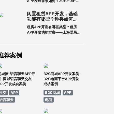
APP发展前景如何？2019-09-
一下一套完整的APP开发流程包含
2913:16教育培训APP是为培训机
哪些步骤。一、基本功能需求阶段
构搭建的一个智能化、个性化、信
0
闲置租赁APP开发，基础
息化的网络展示平台。在线教育春
功能有哪些？种类如何划
天真的来了吗？据调查，截至
分？
租房APP开发有哪些类型？租房
2018年6月，我国网民规模达
APP开发功能方案——上海爱易租
8.02亿，普及率57.7%。其中，手
房APP开发有哪些类型？租房APP
机网民规模已达7.8
开发的功能方案adinnet/2021-
02-2213:47/APP开发闲置租房
APP开发的基本功能有哪些，如何
推荐案例
划分？说到租赁，相信大家都不陌
生。从衣服、玩具到数码家电，再
到房屋、车辆
同城撩-语言聊天APP开
B2C商城APP开发案例-
发-同城语言聊天交友
B2C电商平台APP开发
APP开发成功案例
成功案例
社交
APP
B2C商城
APP
语言聊天
电商