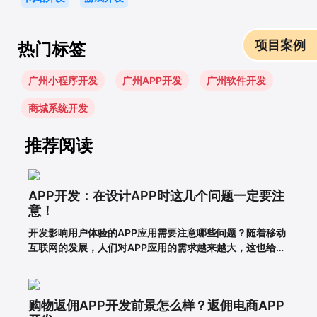
项目案例
热门标签
扫一扫微信联系
广州小程序开发
广州APP开发
广州软件开发
搜索微信号（邓经理）
商城系统开发
推荐阅读
一键复制微信号
APP开发：在设计APP时这几个问题一定要注
意！
开发影响用户体验的APP应用需要注意哪些问题？随着移动
互联网的发展，人们对APP应用的需求越来越大，这也给企
业带来了更多的商机，于是很多企业开始开发长沙APP，希
望从中获得更多的发展机会。当然，并不仅仅是开发APP应
用就能达到目的。前提一定是保证APP应用的优秀用户体
购物返佣APP开发前景怎么样？返佣电商APP
验。这样，在