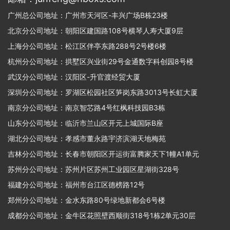
广州总公司地址：广州市天河区-丰兴广场B栋23楼
北京分公司地址：朝阳区建国路108号横琴人寿大厦9层
上海分公司地址：松江区伴亭东路288号2号楼6楼
杭州分公司地址：拱墅区兴业街29号金通数字科创园8号楼
武汉分公司地址：汉阳区-升官渡经贸大厦
深圳分公司地址：罗湖区松园社区笋岗东路3013号长虹大厦
南京分公司地址：南京智芯路4号红枫科技园B3栋
山东分公司地址：临沂市兰山区开元上城国际B座
湖北分公司地址：孝感市董永路宇济滨湖天地梅苑
吉林分公司地址：长春市朝阳区开运街富腾家天下1幢A1单元
苏州分公司地址：苏州片区苏州工业园区星湖街328号
福建分公司地址：福州市台江区德榜路12号
郑州分公司地址：金水东路80号绿地新都会6号楼
成都分公司地址：金牛区花照壁西顺街318号1栋2单元30层