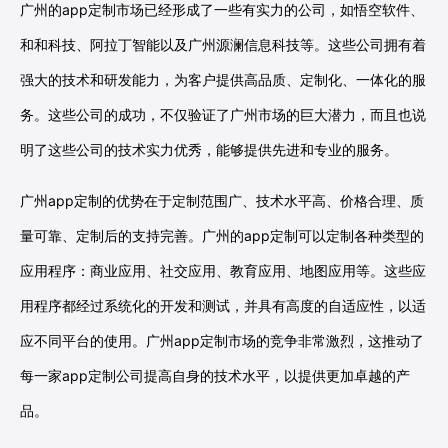
广州的app定制市场已经形成了一些有实力的公司，如悟空软件、
和和科技、阿拉丁智能以及广州源澜信息科技等。这些公司拥有着
强大的技术和研发能力，为客户提供高品质、定制化、一体化的服
务。这些公司的成功，不仅验证了广州市场的巨大潜力，而且也说
明了这些公司的技术实力优秀，能够提供先进和专业的服务。
广州app定制的优势在于定制范围广、技术水平高、价格合理、质
量可靠、定制后的支持完善。广州的app定制可以定制各种类型的
应用程序：商业应用、社交应用、教育应用、地图应用等。这些应
用程序都经过系统化的开发和测试，并具有高度的自适应性，以适
应不同平台的使用。广州app定制市场的竞争非常激烈，这推动了
每一家app定制公司提高自身的技术水平，以提供更加卓越的产
品。