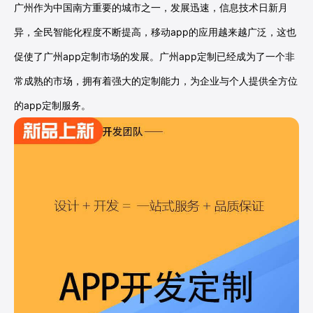
广州作为中国南方重要的城市之一，发展迅速，信息技术日新月
异，全民智能化程度不断提高，移动app的应用越来越广泛，这也
促使了广州app定制市场的发展。广州app定制已经成为了一个非
常成熟的市场，拥有着强大的定制能力，为企业与个人提供全方位
的app定制服务。