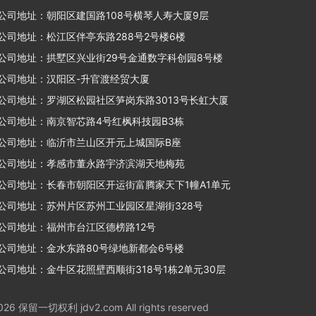
公司地址：朝阳区建国路108号横琴人寿大厦9层
公司地址：松江区伴亭东路288号2号楼6楼
公司地址：拱墅区兴业街29号金通数字科创园8号楼
公司地址：汉阳区-升官渡经贸大厦
公司地址：罗湖区松园社区笋岗东路3013号长虹大厦
公司地址：南京智芯路4号红枫科技园B3栋
公司地址：临沂市兰山区开元上城国际B座
公司地址：孝感市董永路宇济滨湖天地梅苑
公司地址：长春市朝阳区开运街富腾家天下1幢A1单元
公司地址：苏州片区苏州工业园区星湖街328号
公司地址：福州市台江区德榜路12号
公司地址：金水东路80号绿地新都会6号楼
公司地址：金牛区花照壁西顺街318号1栋2单元30层
留一切权利 jdv2.com All rights reserved