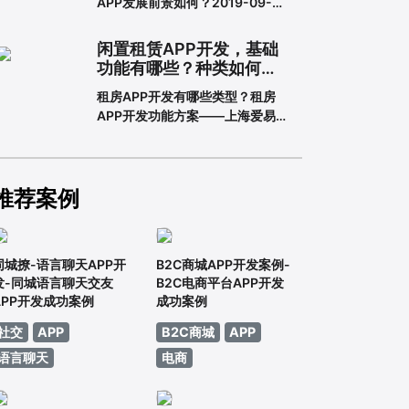
APP发展前景如何？2019-09-
一下一套完整的APP开发流程包含
2913:16教育培训APP是为培训机
哪些步骤。一、基本功能需求阶段
构搭建的一个智能化、个性化、信
0
闲置租赁APP开发，基础
息化的网络展示平台。在线教育春
功能有哪些？种类如何划
天真的来了吗？据调查，截至
分？
租房APP开发有哪些类型？租房
2018年6月，我国网民规模达
APP开发功能方案——上海爱易租
8.02亿，普及率57.7%。其中，手
房APP开发有哪些类型？租房APP
机网民规模已达7.8
开发的功能方案adinnet/2021-
02-2213:47/APP开发闲置租房
APP开发的基本功能有哪些，如何
推荐案例
划分？说到租赁，相信大家都不陌
生。从衣服、玩具到数码家电，再
×
到房屋、车辆
同城撩-语言聊天APP开
B2C商城APP开发案例-
发-同城语言聊天交友
B2C电商平台APP开发
APP开发成功案例
成功案例
社交
APP
B2C商城
APP
语言聊天
电商