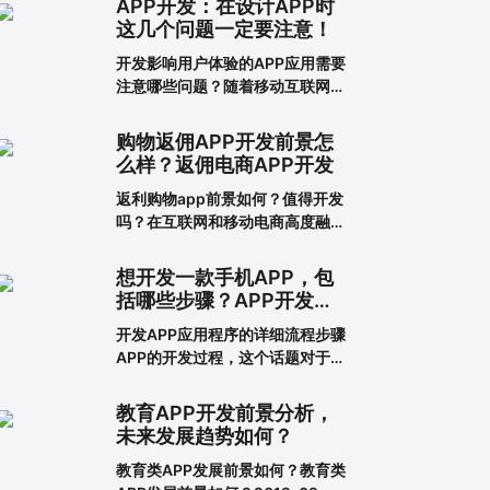
APP开发：在设计APP时
这几个问题一定要注意！
开发影响用户体验的APP应用需要
注意哪些问题？随着移动互联网的
发展，人们对APP应用的需求越来
越大，这也给企业带来了更多的商
购物返佣APP开发前景怎
机，于是很多企业开始开发长沙
么样？返佣电商APP开发
APP，希望从中获得更多的发展机
返利购物app前景如何？值得开发
会。当然，并不仅仅是开发APP应
吗？在互联网和移动电商高度融合
用就能达到目的。前提一定是保证
的时代，消费者足不出户就能享受
APP应用的优秀用户体验。这样，
到购买商品的便利，所以市面上的
在
想开发一款手机APP，包
移动网购平台越来越多。为了更好
括哪些步骤？APP开发流
地吸引用户，许多企业和商家开始
程详解
开发APP应用程序的详细流程步骤
致力于返利购物app的建设。返利
APP的开发过程，这个话题对于我
购物app有什么优势？一、在网络
们这些在互联网公司工作的人来说
上购买商品有哪些利弊?对于消费
可能并不陌生，但是对于很多没有
者的
教育APP开发前景分析，
接触过这个板块的人来说，就比较
未来发展趋势如何？
难理解了。其实，APP开发的流程
教育类APP发展前景如何？教育类
并不复杂，接下来就带大家一起看