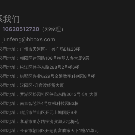
系我们
：
16620512720
（邓经理）
unfeng@hboxs.com
公司地址：广州市天河区-丰兴广场B栋23楼
公司地址：朝阳区建国路108号横琴人寿大厦9层
公司地址：松江区伴亭东路288号2号楼6楼
公司地址：拱墅区兴业街29号金通数字科创园8号楼
公司地址：汉阳区-升官渡经贸大厦
公司地址：罗湖区松园社区笋岗东路3013号长虹大厦
公司地址：南京智芯路4号红枫科技园B3栋
公司地址：临沂市兰山区开元上城国际B座
公司地址：孝感市董永路宇济滨湖天地梅苑
公司地址：长春市朝阳区开运街富腾家天下1幢A1单元