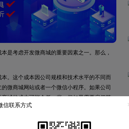
成本是考虑开发微商城的重要因素之一。那么，
成本。这个成本因公司规模和技术水平的不同而
立的微商城网站或者一个微信小程序。如果公司
微商城的成本可能会低一些，但如果需要雇佣第
微信联系方式
市面上的微商城开发公司多样，价格差异也比较