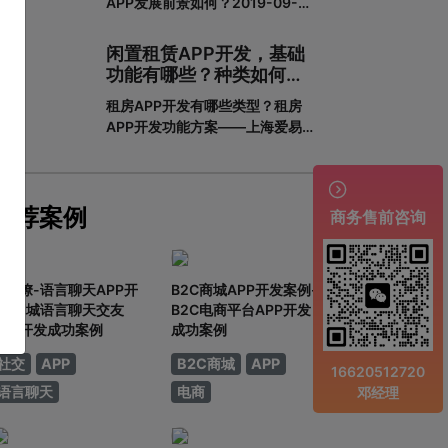
APP发展前景如何？2019-09-
一下一套完整的APP开发流程包含
2913:16教育培训APP是为培训机
哪些步骤。一、基本功能需求阶段
构搭建的一个智能化、个性化、信
0
闲置租赁APP开发，基础
息化的网络展示平台。在线教育春
功能有哪些？种类如何划
天真的来了吗？据调查，截至
分？
租房APP开发有哪些类型？租房
2018年6月，我国网民规模达
APP开发功能方案——上海爱易租
8.02亿，普及率57.7%。其中，手
房APP开发有哪些类型？租房APP
机网民规模已达7.8
开发的功能方案adinnet/2021-

02-2213:47/APP开发闲置租房
APP开发的基本功能有哪些，如何
推荐案例
商务售前咨询
划分？说到租赁，相信大家都不陌
生。从衣服、玩具到数码家电，再
到房屋、车辆
同城撩-语言聊天APP开
B2C商城APP开发案例-
发-同城语言聊天交友
B2C电商平台APP开发
APP开发成功案例
成功案例
社交
APP
B2C商城
APP
16620512720
语言聊天
电商
邓经理