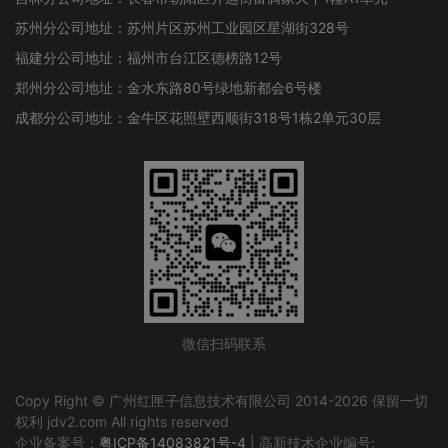
苏州分公司地址：苏州片区苏州工业园区星湖街328号
福建分公司地址：福州市台江区德榜路12号
郑州分公司地址：金水东路80号绿地新都会6号楼
成都分公司地址：金牛区花照壁西顺街318号1栋2单元30层
微信扫码联系
Copy Right © 广州红匣子信息技术有限公司 2014-2026 保留一切
权利 jdv2.com All rights reserved
企业备案号：
粤ICP备14083821号-4
| 高新技术企业编号: