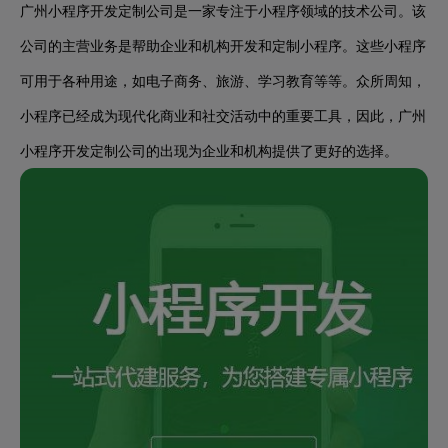
广州小程序开发定制公司是一家专注于小程序领域的技术公司。该
公司的主营业务是帮助企业和机构开发和定制小程序。这些小程序
可用于各种用途，如电子商务、旅游、学习教育等等。众所周知，
小程序已经成为现代化商业和社交活动中的重要工具，因此，广州
小程序开发定制公司的出现为企业和机构提供了更好的选择。