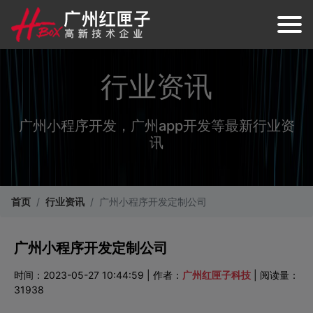
行业资讯
广州小程序开发，广州app开发等最新行业资
讯
首页
行业资讯
广州小程序开发定制公司
广州小程序开发定制公司
时间：2023-05-27 10:44:59 | 作者：
广州红匣子科技
| 阅读量：
31938