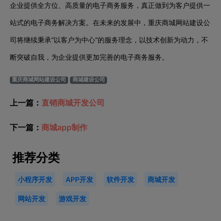
企业提供全方位、高质量的电子商务服务，真正做到为客户提供一
站式的电子商务解决方案。在未来的发展中，重庆商城网站建设公
司将继续秉承“以客户为中心”的服务理念，以技术创新为动力，不
断突破自我，为企业提供更加完善的电子商务服务。
重庆商城网站建设公司
商城建设公司
上一篇：
直销商城开发公司
下一篇：
商城app制作
推荐分类
小程序开发
APP开发
软件开发
商城开发
网站开发
游戏开发