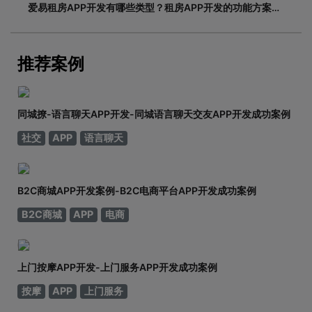
爱易租房APP开发有哪些类型？租房APP开发的功能方案
adinnet/2021-02-2213:47/APP开发闲置租房APP开发的
基本功能有哪些，如何划分？说到租赁，相信大家都不陌
生。从衣服、玩具到数码家电，再到房屋、车辆
推荐案例
同城撩-语言聊天APP开发-同城语言聊天交友APP开发成功案例
社交
APP
语言聊天
B2C商城APP开发案例-B2C电商平台APP开发成功案例
B2C商城
APP
电商
上门按摩APP开发-上门服务APP开发成功案例
按摩
APP
上门服务