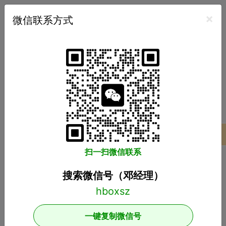
热门标签
×
微信联系方式
广州小程序开发
广州APP开发
广州软件开发
商城系统开发
推荐阅读
APP开发：在设计APP时这几个问题一定要注
意！
项目案例
开发影响用户体验的APP应用需要注意哪些问题？随着移动
扫一扫微信联系
互联网的发展，人们对APP应用的需求越来越大，这也给企
业带来了更多的商机，于是很多企业开始开发长沙APP，希
搜索微信号（邓经理）
望从中获得更多的发展机会。当然，并不仅仅是开发APP应
用就能达到目的。前提一定是保证APP应用的优秀用户体
购物返佣APP开发前景怎么样？返佣电商APP
验。这样，在
开发
一键复制微信号
返利购物app前景如何？值得开发吗？在互联网和移动电商