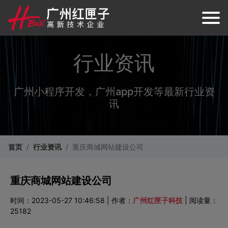
行业资讯
广州小程序开发，广州app开发等最新行业资
讯
首页
行业资讯
重庆商城网站建设公司
重庆商城网站建设公司
时间：2023-05-27 10:46:58 | 作者：
广州红匣子科技
| 阅读量：
25182