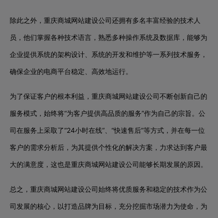
除此之外，重庆商城网站建设公司还拥有多名丰富经验的技术人
员，他们掌握各种技术语言，熟悉多种操作系统及数据库，能够为
企业提供系统的架构设计、系统的开发和维护等一系列技术服务，
确保企业的电商平台稳定、高效地运行。
为了保证客户的根本利益，重庆商城网站建设公司不断创新自己的
服务模式，始终将“为客户提供高品质的服务”作为自己的宗旨。公
司在服务上采取了“24小时在线”、“快速售后”等方式，并在每一位
客户的需求分析后，为其提供个性化的解决方案，力求达到客户最
大的满意度，这也是重庆商城网站建设公司能够长期发展的原因。
总之，重庆商城网站建设公司始终将优质服务和稳定的技术作为公
司发展的核心，以打造品牌为目标，充分挖掘市场潜力为使命，为