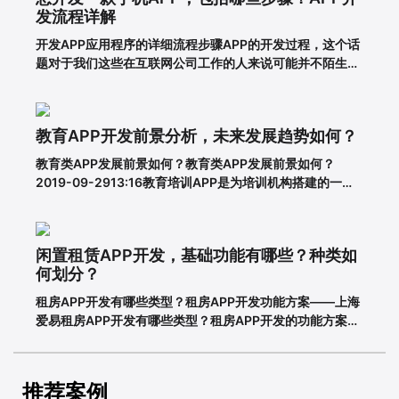
发流程详解
开发APP应用程序的详细流程步骤APP的开发过程，这个话
题对于我们这些在互联网公司工作的人来说可能并不陌生，
但是对于很多没有接触过这个板块的人来说，就比较难理解
了。其实，APP开发的流程并不复杂，接下来就带大家一起
看一下一套完整的APP开发流程包含哪些步骤。一、基本功
教育APP开发前景分析，未来发展趋势如何？
能需求阶段0
教育类APP发展前景如何？教育类APP发展前景如何？
2019-09-2913:16教育培训APP是为培训机构搭建的一个
智能化、个性化、信息化的网络展示平台。在线教育春天真
的来了吗？据调查，截至2018年6月，我国网民规模达8.02
亿，普及率57.7%。其中，手机网民规模已达7.8
闲置租赁APP开发，基础功能有哪些？种类如
何划分？
租房APP开发有哪些类型？租房APP开发功能方案——上海
爱易租房APP开发有哪些类型？租房APP开发的功能方案
adinnet/2021-02-2213:47/APP开发闲置租房APP开发的
基本功能有哪些，如何划分？说到租赁，相信大家都不陌
生。从衣服、玩具到数码家电，再到房屋、车辆
推荐案例