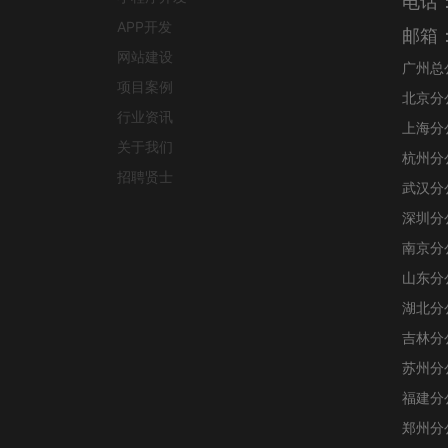
电话
APP开发
邮箱：j
网站建设
广州总
项目案例
北京分
行业资讯
上海分
关于我们
杭州分
招聘贤士
武汉分
深圳分
南京分
山东分
湖北分
吉林分
苏州分
福建分
郑州分