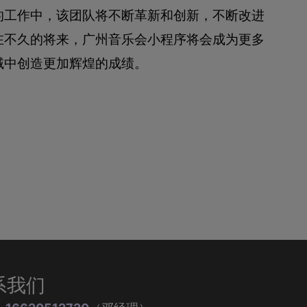
的工作中，该团队将不断革新和创新，不断改进
在不久的将来，广州音乐会小程序将会成为更多
域中创造更加辉煌的成绩。
系我们