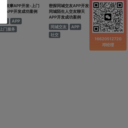
上门按摩APP开发-上门
密探同城交友APP开发-
服务APP开发成功案例
同城陌生人交友聊天
APP开发成功案例
按摩
APP
同城交友
APP
上门服务
社交
16620512720
邓经理