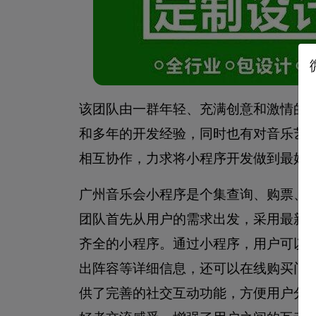
该团队由一群年轻、充满创意和激情的
和多年的开发经验，同时也有对音乐艺
相互协作，力求将小程序开发做到最好
广州音乐会小程序是个集查询、购票、
团队首先从用户的需求出发，采用最新
齐全的小程序。通过小程序，用户可以
出阵容等详细信息，还可以在线购买门
供了完善的社交互动功能，方便用户分