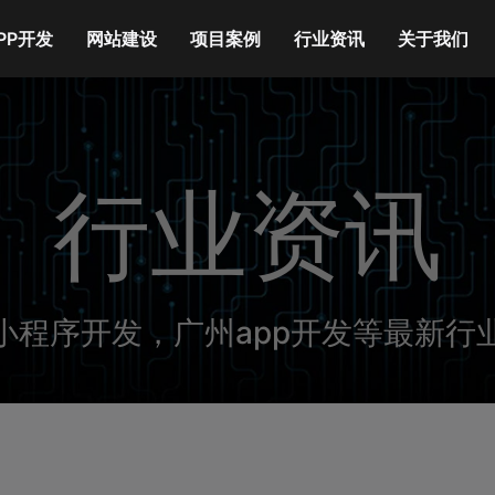
PP开发
网站建设
项目案例
行业资讯
关于我们
行业资讯
小程序开发，广州app开发等最新行