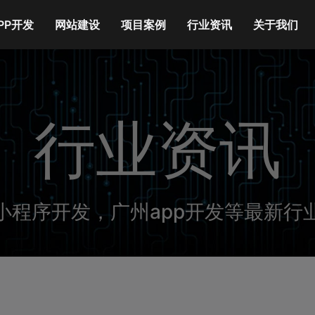
PP开发
网站建设
项目案例
行业资讯
关于我们
行业资讯
小程序开发，广州app开发等最新行