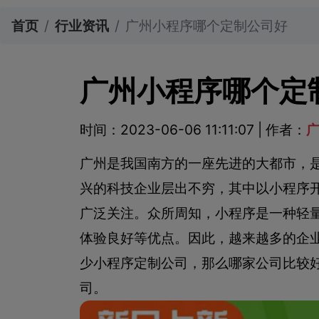
首页
行业资讯
广州小程序哪个定制公司好
广州小程序哪个定
时间：2023-06-06 11:11:07 | 作者：
广州是我国南方的一座先进的大都市，
兴的科技企业层出不穷，其中以小程序
广泛关注。众所周知，小程序是一种轻
体验良好等优点。因此，越来越多的企
少小程序定制公司，那么哪家公司比较
司。