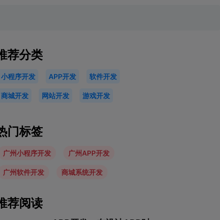
推荐分类
小程序开发
APP开发
软件开发
商城开发
网站开发
游戏开发
热门标签
广州小程序开发
广州APP开发
广州软件开发
商城系统开发
推荐阅读