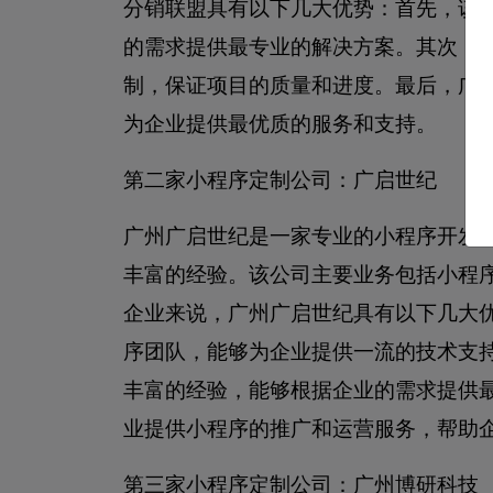
分销联盟具有以下几大优势：首先，该
的需求提供最专业的解决方案。其次，
制，保证项目的质量和进度。最后，广
为企业提供最优质的服务和支持。
第二家小程序定制公司：广启世纪
广州广启世纪是一家专业的小程序开发
丰富的经验。该公司主要业务包括小程
企业来说，广州广启世纪具有以下几大
序团队，能够为企业提供一流的技术支
丰富的经验，能够根据企业的需求提供
业提供小程序的推广和运营服务，帮助
第三家小程序定制公司：广州博研科技