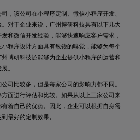
公司，该公司在小程序定制、微信小程序开发、
验。对于企业来说，广州博研科技具有以下几大
开发和微信开发经验，能够快速响应客户需求，
在小程序设计方面具有敏锐的嗅觉，能够为每个
广州博研科技还能够为企业提供小程序的运营和
发展。
的公司比较多，但是每家公司的影响力都不同。
等方面进行评估和比较。如果从以上三家公司来
都有着自己的优势。因此，企业可以根据自身需
达到最好的定制效果。