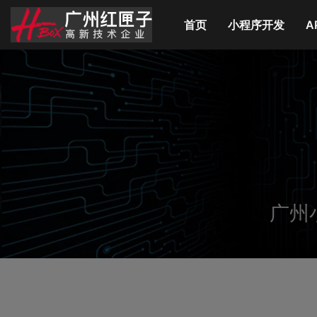
首页
(current)
小程序开发
A
广州