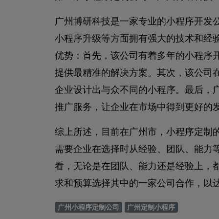
广州博研科技是一家专业的小程序开发
小程序升级等方面拥有强大的技术和经
优势：首先，该公司有着多年的小程序
提供最精准的解决方案。其次，该公司
企业设计出与众不同的小程序。最后，
推广服务，让企业在市场中得到更好的
综上所述，目前在广州市，小程序定制
需要企业在选择时从经验、团队、能力
看，无论是在团队、能力还是经验上，
求和预算选择其中的一家公司合作，以
广州小程序定制公司
广州定制小程序