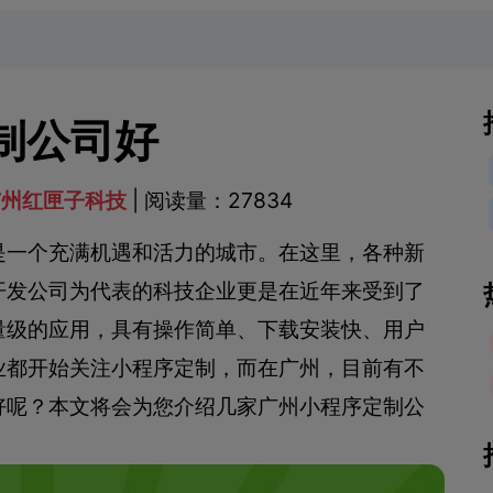
制公司好
广州红匣子科技
| 阅读量：27834
是一个充满机遇和活力的城市。在这里，各种新
开发公司为代表的科技企业更是在近年来受到了
量级的应用，具有操作简单、下载安装快、用户
业都开始关注小程序定制，而在广州，目前有不
好呢？本文将会为您介绍几家广州小程序定制公