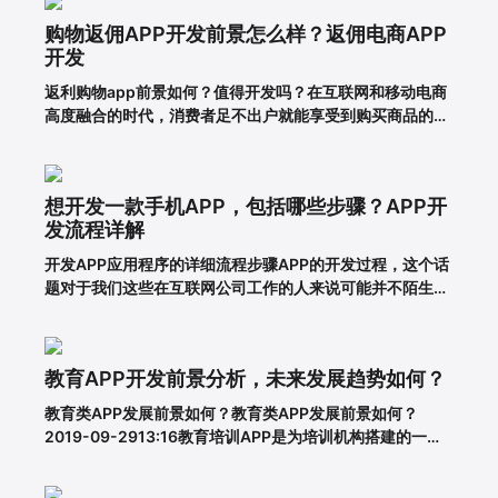
用就能达到目的。前提一定是保证APP应用的优秀用户体
一键复制微信号
购物返佣APP开发前景怎么样？返佣电商APP
验。这样，在
开发
返利购物app前景如何？值得开发吗？在互联网和移动电商
高度融合的时代，消费者足不出户就能享受到购买商品的便
利，所以市面上的移动网购平台越来越多。为了更好地吸引
用户，许多企业和商家开始致力于返利购物app的建设。返
利购物app有什么优势？一、在网络上购买商品有哪些利
想开发一款手机APP，包括哪些步骤？APP开
弊?对于消费者的
发流程详解
开发APP应用程序的详细流程步骤APP的开发过程，这个话
题对于我们这些在互联网公司工作的人来说可能并不陌生，
但是对于很多没有接触过这个板块的人来说，就比较难理解
了。其实，APP开发的流程并不复杂，接下来就带大家一起
看一下一套完整的APP开发流程包含哪些步骤。一、基本功
教育APP开发前景分析，未来发展趋势如何？
能需求阶段0
教育类APP发展前景如何？教育类APP发展前景如何？
2019-09-2913:16教育培训APP是为培训机构搭建的一个
智能化、个性化、信息化的网络展示平台。在线教育春天真
的来了吗？据调查，截至2018年6月，我国网民规模达8.02