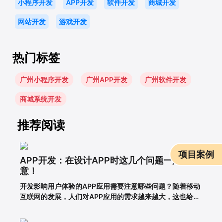
小程序开发
APP开发
软件开发
商城开发
网站开发
游戏开发
×
微信联系方式
热门标签
广州小程序开发
广州APP开发
广州软件开发
商城系统开发
推荐阅读
项目案例
APP开发：在设计APP时这几个问题一定要注
意！
扫一扫微信联系
开发影响用户体验的APP应用需要注意哪些问题？随着移动
搜索微信号（邓经理）
互联网的发展，人们对APP应用的需求越来越大，这也给企
业带来了更多的商机，于是很多企业开始开发长沙APP，希
望从中获得更多的发展机会。当然，并不仅仅是开发APP应