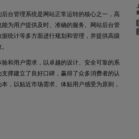
的后台管理系统是网站正常运转的核心之一，高
也能为用户提供及时、准确的服务。网站后台管
数据统计等多方面进行规划和管理，并提供高级
效。
体验和用户需求，以卓越的设计、安全可靠的系
为支撑建立了良好口碑，赢得了众多消费者的认
为本，以贴近市场需求、体贴用户感受为原则，
。