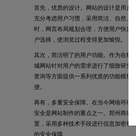
首先，优质的设计。网站的设计是用户
充分考虑用户习惯，采用简洁、自然、
时，网页布局规划合理，方便用户快速
户选择，使浏览过程变得更加愉悦。
其次，简洁明了的用户功能。作为在线
城网站针对用户的需求进行了细致研究
查询等方面提供一系列优质的功能模块
便。
再有，多重安全保障。在当今网络环境
安全是网站制作的重点之一。郑州商城
置，采用多种技术手段进行信息加密和
的安全保障。