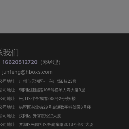
系我们
：
16620512720
（邓经理）
unfeng@hboxs.com
公司地址：广州市天河区-丰兴广场B栋23楼
公司地址：朝阳区建国路108号横琴人寿大厦9层
公司地址：松江区伴亭东路288号2号楼6楼
公司地址：拱墅区兴业街29号金通数字科创园8号楼
公司地址：汉阳区-升官渡经贸大厦
公司地址：罗湖区松园社区笋岗东路3013号长虹大厦