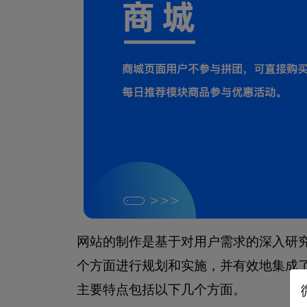
网站的制作是基于对用户需求的深入研
个方面进行规划和实施，并有效地集成
主要特点包括以下几个方面。