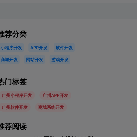
推荐分类
小程序开发
APP开发
软件开发
商城开发
网站开发
游戏开发
热门标签
广州小程序开发
广州APP开发
广州软件开发
商城系统开发
推荐阅读