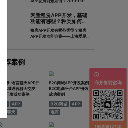
APP发展前景如何？2019-09-
一下一套完整的APP开发流程包含
2913:16教育培训APP是为培训机
哪些步骤。一、基本功能需求阶段
构搭建的一个智能化、个性化、信
0
闲置租赁APP开发，基础
息化的网络展示平台。在线教育春
功能有哪些？种类如何划
天真的来了吗？据调查，截至
分？
租房APP开发有哪些类型？租房
2018年6月，我国网民规模达
APP开发功能方案——上海爱易租
8.02亿，普及率57.7%。其中，手
房APP开发有哪些类型？租房APP
机网民规模已达7.8
开发的功能方案adinnet/2021-
02-2213:47/APP开发闲置租房
APP开发的基本功能有哪些，如何
推荐案例
划分？说到租赁，相信大家都不陌
生。从衣服、玩具到数码家电，再

到房屋、车辆
商务售前咨询
同城撩-语言聊天APP开
B2C商城APP开发案例-
发-同城语言聊天交友
B2C电商平台APP开发
APP开发成功案例
成功案例
社交
APP
B2C商城
APP
语言聊天
电商
16620512720