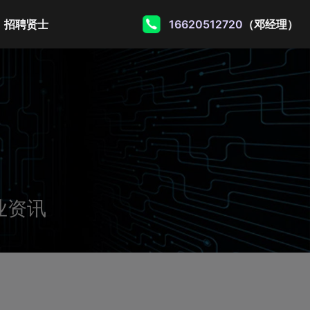
招聘贤士
16620512720
（邓经理）
业资讯