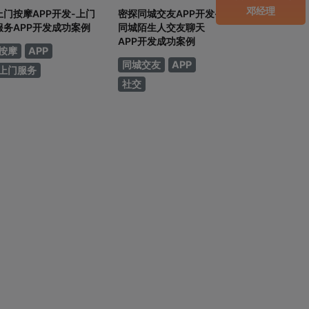
邓经理
上门按摩APP开发-上门
密探同城交友APP开发-
服务APP开发成功案例
同城陌生人交友聊天
APP开发成功案例
按摩
APP
同城交友
APP
上门服务
社交