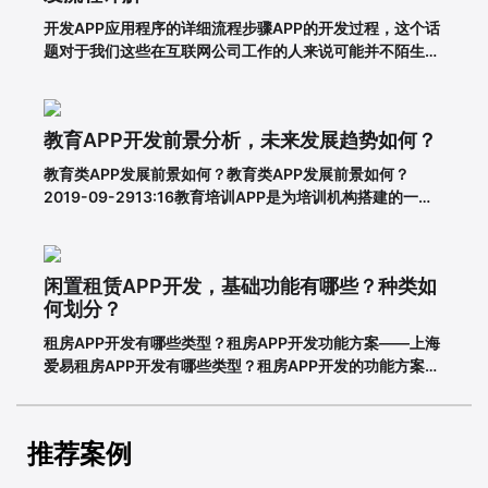
开发APP应用程序的详细流程步骤APP的开发过程，这个话
题对于我们这些在互联网公司工作的人来说可能并不陌生，
但是对于很多没有接触过这个板块的人来说，就比较难理解
了。其实，APP开发的流程并不复杂，接下来就带大家一起
看一下一套完整的APP开发流程包含哪些步骤。一、基本功
教育APP开发前景分析，未来发展趋势如何？
能需求阶段0
教育类APP发展前景如何？教育类APP发展前景如何？
2019-09-2913:16教育培训APP是为培训机构搭建的一个
智能化、个性化、信息化的网络展示平台。在线教育春天真
的来了吗？据调查，截至2018年6月，我国网民规模达8.02
亿，普及率57.7%。其中，手机网民规模已达7.8
闲置租赁APP开发，基础功能有哪些？种类如
何划分？
租房APP开发有哪些类型？租房APP开发功能方案——上海
爱易租房APP开发有哪些类型？租房APP开发的功能方案
adinnet/2021-02-2213:47/APP开发闲置租房APP开发的
基本功能有哪些，如何划分？说到租赁，相信大家都不陌
生。从衣服、玩具到数码家电，再到房屋、车辆
推荐案例