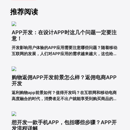
推荐阅读
APP开发：在设计APP时这几个问题一定要注
意！
开发影响用户体验的APP应用需要注意哪些问题？随着移动
互联网的发展，人们对APP应用的需求越来越大，这也给企
业带来了更多的商机，于是很多企业开始开发长沙APP，希
望从中获得更多的发展机会。当然，并不仅仅是开发APP应
用就能达到目的。前提一定是保证APP应用的优秀用户体
购物返佣APP开发前景怎么样？返佣电商APP
验。这样，在
开发
返利购物app前景如何？值得开发吗？在互联网和移动电商
高度融合的时代，消费者足不出户就能享受到购买商品的便
利，所以市面上的移动网购平台越来越多。为了更好地吸引
用户，许多企业和商家开始致力于返利购物app的建设。返
利购物app有什么优势？一、在网络上购买商品有哪些利
想开发一款手机APP，包括哪些步骤？APP开
弊?对于消费者的
发流程详解