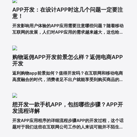
搜索微信号（邓经理）
APP开发：在设计APP时这几个问题一定要注
意！
开发影响用户体验的APP应用需要注意哪些问题？随着移动
一键复制微信号
互联网的发展，人们对APP应用的需求越来越大，这也给企
业带来了更多的商机，于是很多企业开始开发长沙APP，希
望从中获得更多的发展机会。当然，并不仅仅是开发APP应
用就能达到目的。前提一定是保证APP应用的优秀用户体
购物返佣APP开发前景怎么样？返佣电商APP
验。这样，在
开发
返利购物app前景如何？值得开发吗？在互联网和移动电商
高度融合的时代，消费者足不出户就能享受到购买商品的便
利，所以市面上的移动网购平台越来越多。为了更好地吸引
用户，许多企业和商家开始致力于返利购物app的建设。返
利购物app有什么优势？一、在网络上购买商品有哪些利
想开发一款手机APP，包括哪些步骤？APP开
弊?对于消费者的
发流程详解
开发APP应用程序的详细流程步骤APP的开发过程，这个话
题对于我们这些在互联网公司工作的人来说可能并不陌生，
但是对于很多没有接触过这个板块的人来说，就比较难理解