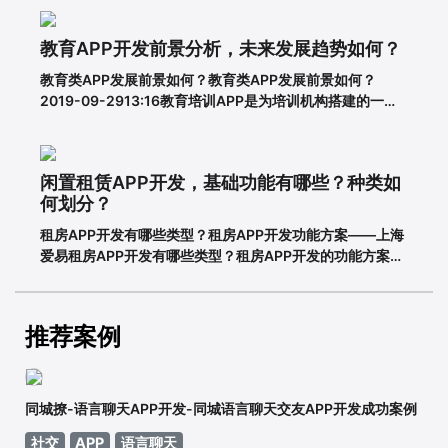
了。其实，APP开发的流程并不复杂，接下来就带大家一起
看一下一套完整的APP开发流程包含哪些步骤。一、基本功
教育APP开发前景分析，未来发展趋势如何？
能需求阶段0
教育类APP发展前景如何？教育类APP发展前景如何？
2019-09-2913:16教育培训APP是为培训机构搭建的一个
智能化、个性化、信息化的网络展示平台。在线教育春天真
的来了吗？据调查，截至2018年6月，我国网民规模达8.02
亿，普及率57.7%。其中，手机网民规模已达7.8
闲置租赁APP开发，基础功能有哪些？种类如
何划分？
租房APP开发有哪些类型？租房APP开发功能方案——上海
爱易租房APP开发有哪些类型？租房APP开发的功能方案
adinnet/2021-02-2213:47/APP开发闲置租房APP开发的
基本功能有哪些，如何划分？说到租赁，相信大家都不陌
生。从衣服、玩具到数码家电，再到房屋、车辆
推荐案例
同城撩-语言聊天APP开发-同城语言聊天交友APP开发成功案例
社交
APP
语言聊天