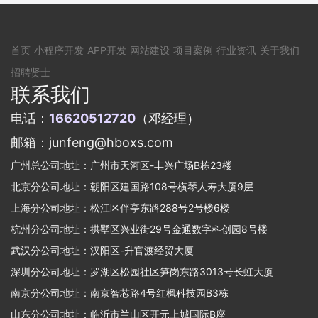
首页
小程序开发
APP开发
网站建设
项目案例
行业资讯
关于我们
招聘贤士
联系我们
电话：
16620512720
（邓经理）
邮箱：junfeng@hboxs.com
广州总公司地址：广州市天河区-丰兴广场B栋23楼
北京分公司地址：朝阳区建国路108号横琴人寿大厦9层
上海分公司地址：松江区伴亭东路288号2号楼6楼
杭州分公司地址：拱墅区兴业街29号金通数字科创园8号楼
武汉分公司地址：汉阳区-升官渡经贸大厦
深圳分公司地址：罗湖区松园社区笋岗东路3013号长虹大厦
南京分公司地址：南京智芯路4号红枫科技园B3栋
山东分公司地址：临沂市兰山区开元上城国际B座