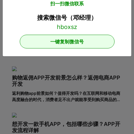
扫一扫微信联系
推荐阅读
搜索微信号（邓经理）
APP开发：在设计APP时这几个问题一定要注
意！
一键复制微信号
开发影响用户体验的APP应用需要注意哪些问题？随着移动
互联网的发展，人们对APP应用的需求越来越大，这也给企
业带来了更多的商机，于是很多企业开始开发长沙APP，希
望从中获得更多的发展机会。当然，并不仅仅是开发APP应
用就能达到目的。前提一定是保证APP应用的优秀用户体
购物返佣APP开发前景怎么样？返佣电商APP
验。这样，在
开发
返利购物app前景如何？值得开发吗？在互联网和移动电商
高度融合的时代，消费者足不出户就能享受到购买商品的便
利，所以市面上的移动网购平台越来越多。为了更好地吸引
用户，许多企业和商家开始致力于返利购物app的建设。返
利购物app有什么优势？一、在网络上购买商品有哪些利
想开发一款手机APP，包括哪些步骤？APP开
弊?对于消费者的
发流程详解