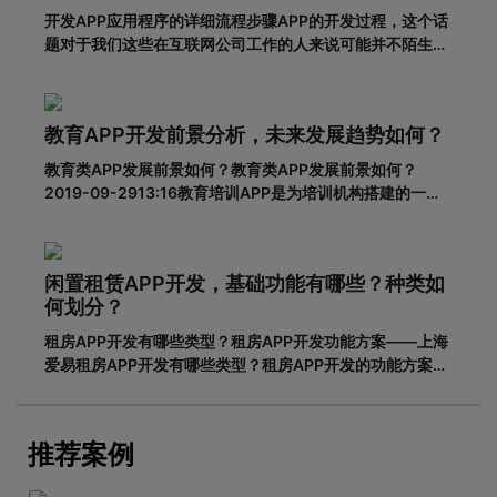
开发APP应用程序的详细流程步骤APP的开发过程，这个话
题对于我们这些在互联网公司工作的人来说可能并不陌生，
但是对于很多没有接触过这个板块的人来说，就比较难理解
了。其实，APP开发的流程并不复杂，接下来就带大家一起
看一下一套完整的APP开发流程包含哪些步骤。一、基本功
教育APP开发前景分析，未来发展趋势如何？
能需求阶段0
教育类APP发展前景如何？教育类APP发展前景如何？
2019-09-2913:16教育培训APP是为培训机构搭建的一个
智能化、个性化、信息化的网络展示平台。在线教育春天真
的来了吗？据调查，截至2018年6月，我国网民规模达8.02
亿，普及率57.7%。其中，手机网民规模已达7.8
闲置租赁APP开发，基础功能有哪些？种类如
何划分？
租房APP开发有哪些类型？租房APP开发功能方案——上海
爱易租房APP开发有哪些类型？租房APP开发的功能方案
adinnet/2021-02-2213:47/APP开发闲置租房APP开发的
基本功能有哪些，如何划分？说到租赁，相信大家都不陌
生。从衣服、玩具到数码家电，再到房屋、车辆
推荐案例