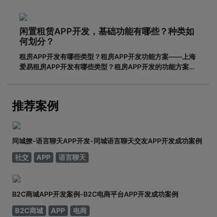
智能化、个性化、信息化的网络展示平台。在线教育春天真
的来了吗？据调查，截至2018年6月，我国网民规模达8.02
亿，普及率57.7%。其中，手机网民规模已达7.8
闲置租赁APP开发，基础功能有哪些？种类如
何划分？
租房APP开发有哪些类型？租房APP开发功能方案——上海
爱易租房APP开发有哪些类型？租房APP开发的功能方案
adinnet/2021-02-2213:47/APP开发闲置租房APP开发的
基本功能有哪些，如何划分？说到租赁，相信大家都不陌
生。从衣服、玩具到数码家电，再到房屋、车辆
推荐案例
同城撩-语言聊天APP开发-同城语言聊天交友APP开发成功案例
社交
APP
语言聊天
B2C商城APP开发案例-B2C电商平台APP开发成功案例
B2C商城
APP
电商