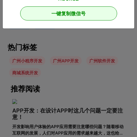
一键复制微信号
小程序开发
APP开发
软件开发
商城开发
网站开发
游戏开发
热门标签
广州小程序开发
广州APP开发
广州软件开发
商城系统开发
推荐阅读
APP开发：在设计APP时这几个问题一定要注
意！
开发影响用户体验的APP应用需要注意哪些问题？随着移动
互联网的发展，人们对APP应用的需求越来越大，这也给企