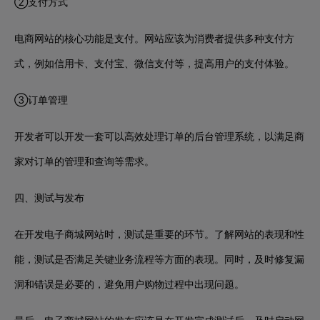
②支付方式
电商网站的核心功能是支付。网站应该为消费者提供多种支付方
式，例如信用卡、支付宝、微信支付等，提高用户的支付体验。
③订单管理
开发者可以开发一套可以高效处理订单的后台管理系统，以满足商
家对订单的管理和查询等需求。
四、测试与发布
在开发电子商城网站时，测试是重要的环节。了解网站的表现和性
能，测试是否满足关键业务流程等方面的表现。同时，及时修复漏
洞和错误是必要的，避免用户购物过程中出现问题。