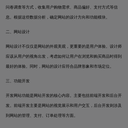
问卷调查等方式，收集用户购物需求、商品偏好、支付方式等信
息。根据这些数据分析，确定网站的设计方向和功能模块。
二、网站设计
网站设计不仅仅是网站的外观美观，更重要的是用户体验。设计师
应该从用户的视角出发，考虑如何让用户在浏览和购买商品时得到
最好的体验。同时，网站的设计应符合品牌形象和市场定位。
三、功能开发
开发网站功能是网站开发的核心内容。主要包括前端开发和后台开
发。前端开发主要是网站的视觉展示和用户交互，后台开发则涉及
到网站的管理、支付、订单处理等方面。