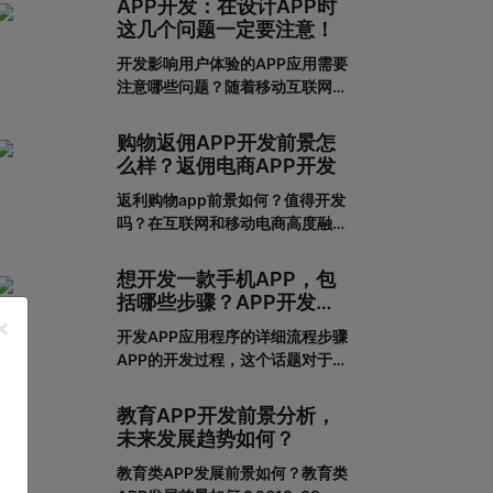
APP开发：在设计APP时
这几个问题一定要注意！
开发影响用户体验的APP应用需要
注意哪些问题？随着移动互联网的
发展，人们对APP应用的需求越来
越大，这也给企业带来了更多的商
购物返佣APP开发前景怎
机，于是很多企业开始开发长沙
么样？返佣电商APP开发
APP，希望从中获得更多的发展机
返利购物app前景如何？值得开发
会。当然，并不仅仅是开发APP应
吗？在互联网和移动电商高度融合
用就能达到目的。前提一定是保证
的时代，消费者足不出户就能享受
APP应用的优秀用户体验。这样，
到购买商品的便利，所以市面上的
在
想开发一款手机APP，包
移动网购平台越来越多。为了更好
括哪些步骤？APP开发流
地吸引用户，许多企业和商家开始
×
程详解
开发APP应用程序的详细流程步骤
致力于返利购物app的建设。返利
APP的开发过程，这个话题对于我
购物app有什么优势？一、在网络
们这些在互联网公司工作的人来说
上购买商品有哪些利弊?对于消费
可能并不陌生，但是对于很多没有
者的
教育APP开发前景分析，
接触过这个板块的人来说，就比较
未来发展趋势如何？
难理解了。其实，APP开发的流程
教育类APP发展前景如何？教育类
并不复杂，接下来就带大家一起看