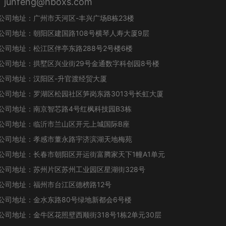
unfeng@hboxs.com
公司地址：广州市天河区-丰兴广场B栋23楼
公司地址：朝阳区建国路108号横琴人寿大厦9层
公司地址：松江区伴亭东路288号2号楼6楼
公司地址：拱墅区兴业街29号金通数字科创园8号楼
公司地址：汉阳区-升官渡经贸大厦
公司地址：罗湖区松园社区笋岗东路3013号长虹大厦
公司地址：南京智芯路4号红枫科技园B3栋
公司地址：临沂市兰山区开元上城国际B座
公司地址：孝感市董永路宇济滨湖天地梅苑
公司地址：长春市朝阳区开运街富腾家天下1幢A1单元
公司地址：苏州片区苏州工业园区星湖街328号
公司地址：福州市台江区德榜路12号
公司地址：金水东路80号绿地新都会6号楼
公司地址：金牛区花照壁西顺街318号1栋2单元30层