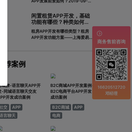
APP发展前景如何？2019-09-
一下一套完整的APP开发流程包含
2913:16教育培训APP是为培训机
哪些步骤。一、基本功能需求阶段
构搭建的一个智能化、个性化、信
0
闲置租赁APP开发，基础
息化的网络展示平台。在线教育春
功能有哪些？种类如何划
天真的来了吗？据调查，截至
分？
租房APP开发有哪些类型？租房
2018年6月，我国网民规模达

APP开发功能方案——上海爱易租
8.02亿，普及率57.7%。其中，手
商务售前咨询
房APP开发有哪些类型？租房APP
机网民规模已达7.8
开发的功能方案adinnet/2021-
02-2213:47/APP开发闲置租房
APP开发的基本功能有哪些，如何
推荐案例
划分？说到租赁，相信大家都不陌
生。从衣服、玩具到数码家电，再
到房屋、车辆
同城撩-语言聊天APP开
B2C商城APP开发案例-
16620512720
发-同城语言聊天交友
B2C电商平台APP开发
邓经理
APP开发成功案例
成功案例
社交
APP
B2C商城
APP
语言聊天
电商