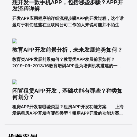
想开发一款手机APP，包括哪些步骤？APP开
弊?对于消费者的
发流程详解
开发APP应用程序的详细流程步骤APP的开发过程，这个话
题对于我们这些在互联网公司工作的人来说可能并不陌生，
但是对于很多没有接触过这个板块的人来说，就比较难理解
了。其实，APP开发的流程并不复杂，接下来就带大家一起
看一下一套完整的APP开发流程包含哪些步骤。一、基本功
教育APP开发前景分析，未来发展趋势如何？
能需求阶段0
教育类APP发展前景如何？教育类APP发展前景如何？
2019-09-2913:16教育培训APP是为培训机构搭建的一个
智能化、个性化、信息化的网络展示平台。在线教育春天真
的来了吗？据调查，截至2018年6月，我国网民规模达8.02
亿，普及率57.7%。其中，手机网民规模已达7.8
闲置租赁APP开发，基础功能有哪些？种类如
何划分？
租房APP开发有哪些类型？租房APP开发功能方案——上海
爱易租房APP开发有哪些类型？租房APP开发的功能方案
adinnet/2021-02-2213:47/APP开发闲置租房APP开发的
基本功能有哪些，如何划分？说到租赁，相信大家都不陌
生。从衣服、玩具到数码家电，再到房屋、车辆