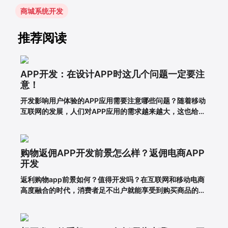
商城系统开发
推荐阅读
APP开发：在设计APP时这几个问题一定要注
意！
开发影响用户体验的APP应用需要注意哪些问题？随着移动
互联网的发展，人们对APP应用的需求越来越大，这也给企
业带来了更多的商机，于是很多企业开始开发长沙APP，希
望从中获得更多的发展机会。当然，并不仅仅是开发APP应
用就能达到目的。前提一定是保证APP应用的优秀用户体
购物返佣APP开发前景怎么样？返佣电商APP
验。这样，在
开发
返利购物app前景如何？值得开发吗？在互联网和移动电商
高度融合的时代，消费者足不出户就能享受到购买商品的便
利，所以市面上的移动网购平台越来越多。为了更好地吸引
用户，许多企业和商家开始致力于返利购物app的建设。返
利购物app有什么优势？一、在网络上购买商品有哪些利