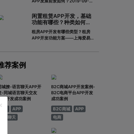
APP发展前景如何？2019-09-
一下一套完整的APP开发流程包含
2913:16教育培训APP是为培训机
哪些步骤。一、基本功能需求阶段
构搭建的一个智能化、个性化、信
0
闲置租赁APP开发，基础
息化的网络展示平台。在线教育春
功能有哪些？种类如何划
天真的来了吗？据调查，截至
分？
租房APP开发有哪些类型？租房
2018年6月，我国网民规模达
APP开发功能方案——上海爱易租
8.02亿，普及率57.7%。其中，手
房APP开发有哪些类型？租房APP
机网民规模已达7.8
开发的功能方案adinnet/2021-
02-2213:47/APP开发闲置租房
APP开发的基本功能有哪些，如何
推荐案例
划分？说到租赁，相信大家都不陌
生。从衣服、玩具到数码家电，再
到房屋、车辆
同城撩-语言聊天APP开
B2C商城APP开发案例-
发-同城语言聊天交友
B2C电商平台APP开发
APP开发成功案例
成功案例
×
社交
APP
B2C商城
APP
语言聊天
电商