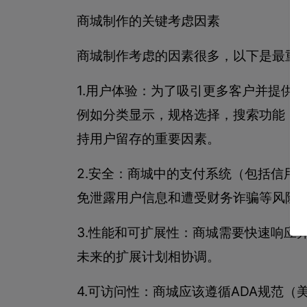
商城制作的关键考虑因素
商城制作考虑的因素很多，以下是最重要
1.用户体验：为了吸引更多客户并提供
例如分类显示，规格选择，搜索功能，
持用户留存的重要因素。
2.安全：商城中的支付系统（包括信用
免泄露用户信息和遭受财务诈骗等风险
3.性能和可扩展性：商城需要快速响应
未来的扩展计划相协调。
4.可访问性：商城应该遵循ADA规范