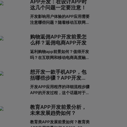
APP开发：在设计APP时
这几个问题一定要注意！
开发影响用户体验的APP应用需要
注意哪些问题？随着移动互联网的
发展，人们对APP应用的需求越来
越大，这也给企业带来了更多的商
购物返佣APP开发前景怎
机，于是很多企业开始开发长沙
么样？返佣电商APP开发
APP，希望从中获得更多的发展机
返利购物app前景如何？值得开发
会。当然，并不仅仅是开发APP应
吗？在互联网和移动电商高度融合
用就能达到目的。前提一定是保证
的时代，消费者足不出户就能享受
APP应用的优秀用户体验。这样，
到购买商品的便利，所以市面上的
在
想开发一款手机APP，包
移动网购平台越来越多。为了更好
括哪些步骤？APP开发流
地吸引用户，许多企业和商家开始
程详解
开发APP应用程序的详细流程步骤
致力于返利购物app的建设。返利
APP的开发过程，这个话题对于我
购物app有什么优势？一、在网络
们这些在互联网公司工作的人来说
上购买商品有哪些利弊?对于消费
可能并不陌生，但是对于很多没有
者的
教育APP开发前景分析，
接触过这个板块的人来说，就比较
未来发展趋势如何？
难理解了。其实，APP开发的流程
教育类APP发展前景如何？教育类
并不复杂，接下来就带大家一起看