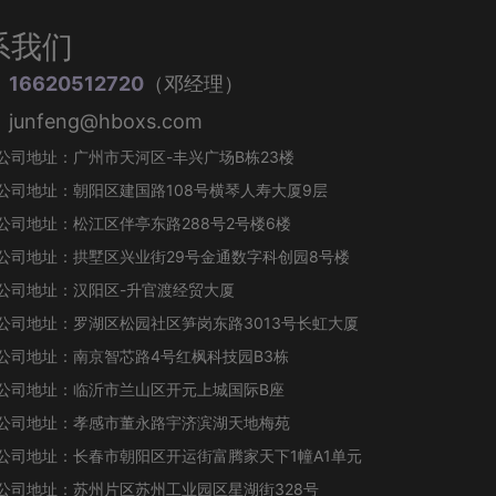
系我们
：
16620512720
（邓经理）
unfeng@hboxs.com
公司地址：广州市天河区-丰兴广场B栋23楼
公司地址：朝阳区建国路108号横琴人寿大厦9层
公司地址：松江区伴亭东路288号2号楼6楼
公司地址：拱墅区兴业街29号金通数字科创园8号楼
公司地址：汉阳区-升官渡经贸大厦
公司地址：罗湖区松园社区笋岗东路3013号长虹大厦
公司地址：南京智芯路4号红枫科技园B3栋
公司地址：临沂市兰山区开元上城国际B座
公司地址：孝感市董永路宇济滨湖天地梅苑
公司地址：长春市朝阳区开运街富腾家天下1幢A1单元
公司地址：苏州片区苏州工业园区星湖街328号