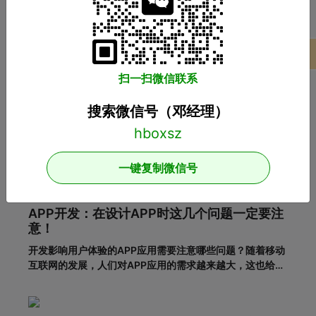
网站开发
游戏开发
项目案例
热门标签
扫一扫微信联系
广州小程序开发
广州APP开发
广州软件开发
搜索微信号（邓经理）
商城系统开发
推荐阅读
一键复制微信号
APP开发：在设计APP时这几个问题一定要注
意！
开发影响用户体验的APP应用需要注意哪些问题？随着移动
互联网的发展，人们对APP应用的需求越来越大，这也给企
业带来了更多的商机，于是很多企业开始开发长沙APP，希
望从中获得更多的发展机会。当然，并不仅仅是开发APP应
用就能达到目的。前提一定是保证APP应用的优秀用户体