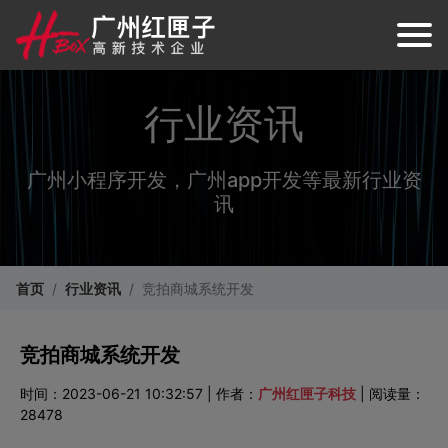
行业资讯
广州小程序开发，广州app开发等最新行业资
讯
首页
行业资讯
竞拍商城系统开发
竞拍商城系统开发
时间：2023-06-21 10:32:57 | 作者：
广州红匣子科技
| 阅读量：
28478