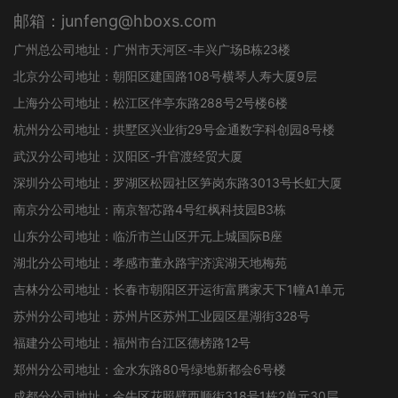
邮箱：junfeng@hboxs.com
广州总公司地址：广州市天河区-丰兴广场B栋23楼
北京分公司地址：朝阳区建国路108号横琴人寿大厦9层
上海分公司地址：松江区伴亭东路288号2号楼6楼
杭州分公司地址：拱墅区兴业街29号金通数字科创园8号楼
武汉分公司地址：汉阳区-升官渡经贸大厦
深圳分公司地址：罗湖区松园社区笋岗东路3013号长虹大厦
南京分公司地址：南京智芯路4号红枫科技园B3栋
山东分公司地址：临沂市兰山区开元上城国际B座
湖北分公司地址：孝感市董永路宇济滨湖天地梅苑
吉林分公司地址：长春市朝阳区开运街富腾家天下1幢A1单元
苏州分公司地址：苏州片区苏州工业园区星湖街328号
福建分公司地址：福州市台江区德榜路12号
郑州分公司地址：金水东路80号绿地新都会6号楼
成都分公司地址：金牛区花照壁西顺街318号1栋2单元30层