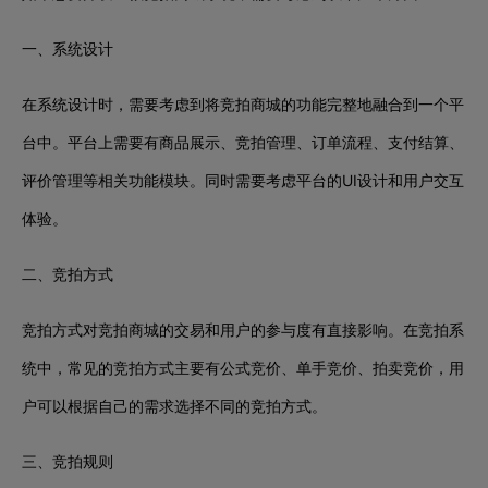
一、系统设计
在系统设计时，需要考虑到将竞拍商城的功能完整地融合到一个平
台中。平台上需要有商品展示、竞拍管理、订单流程、支付结算、
评价管理等相关功能模块。同时需要考虑平台的UI设计和用户交互
体验。
二、竞拍方式
竞拍方式对竞拍商城的交易和用户的参与度有直接影响。在竞拍系
统中，常见的竞拍方式主要有公式竞价、单手竞价、拍卖竞价，用
户可以根据自己的需求选择不同的竞拍方式。
三、竞拍规则