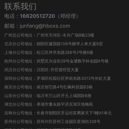
联系我们
电话：
16620512720
（邓经理）
邮箱：junfeng@hboxs.com
广州总公司地址：广州市天河区-丰兴广场B栋23楼
北京分公司地址：朝阳区建国路108号横琴人寿大厦9层
上海分公司地址：松江区伴亭东路288号2号楼6楼
杭州分公司地址：拱墅区兴业街29号金通数字科创园8号楼
武汉分公司地址：汉阳区-升官渡经贸大厦
深圳分公司地址：罗湖区松园社区笋岗东路3013号长虹大厦
南京分公司地址：南京智芯路4号红枫科技园B3栋
山东分公司地址：临沂市兰山区开元上城国际B座
湖北分公司地址：孝感市董永路宇济滨湖天地梅苑
吉林分公司地址：长春市朝阳区开运街富腾家天下1幢A1单元
苏州分公司地址：苏州片区苏州工业园区星湖街328号