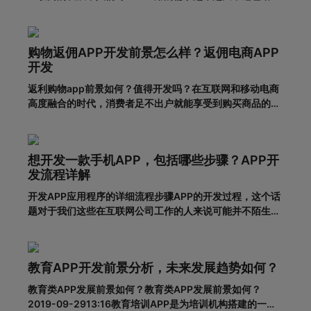
业带来了更多的商机，于是很多企业开始开发长沙APP，希
望从中获得更多的发展机会。当然，并不仅仅是开发APP应
用就能达到目的。前提一定是保证APP应用的优秀用户体
购物返佣APP开发前景怎么样？返佣电商APP
验。这样，在
开发
返利购物app前景如何？值得开发吗？在互联网和移动电商
高度融合的时代，消费者足不出户就能享受到购买商品的便
利，所以市面上的移动网购平台越来越多。为了更好地吸引
用户，许多企业和商家开始致力于返利购物app的建设。返
利购物app有什么优势？一、在网络上购买商品有哪些利
想开发一款手机APP，包括哪些步骤？APP开
弊?对于消费者的
发流程详解
开发APP应用程序的详细流程步骤APP的开发过程，这个话
题对于我们这些在互联网公司工作的人来说可能并不陌生，
但是对于很多没有接触过这个板块的人来说，就比较难理解
了。其实，APP开发的流程并不复杂，接下来就带大家一起
看一下一套完整的APP开发流程包含哪些步骤。一、基本功
教育APP开发前景分析，未来发展趋势如何？
能需求阶段0
教育类APP发展前景如何？教育类APP发展前景如何？
2019-09-2913:16教育培训APP是为培训机构搭建的一个