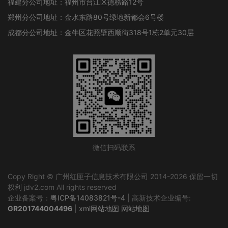
福建分公司地址：福州市台江区德榜路12号
郑州分公司地址：金水东路80号绿地新都会6号楼
成都分公司地址：金牛区花照壁西顺街318号1栋2单元30层
微信扫码联系
Copy Right © 广州红匣子信息技术有限公司 2014-2026 保留一切
权利 jdv2.com All rights reserved
企业备案号：
粤ICP备14083821号-4
| 高新技术企业编号:
GR201744004496
|
xml网站地图
网站地图