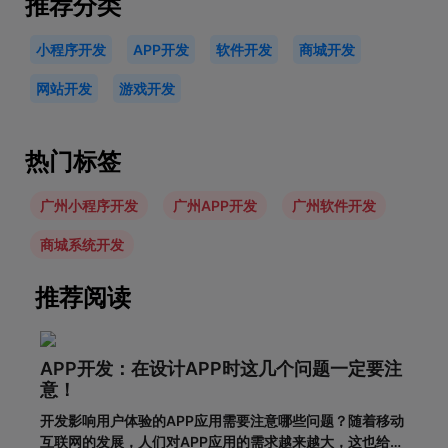
推荐分类
小程序开发
APP开发
软件开发
商城开发
网站开发
游戏开发
热门标签
广州小程序开发
广州APP开发
广州软件开发
商城系统开发
推荐阅读
APP开发：在设计APP时这几个问题一定要注
意！
开发影响用户体验的APP应用需要注意哪些问题？随着移动
互联网的发展，人们对APP应用的需求越来越大，这也给企