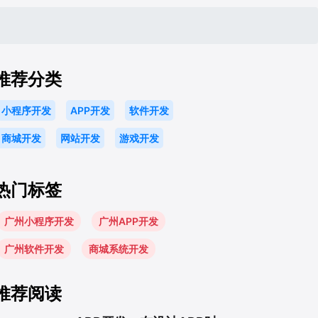
推荐分类
小程序开发
APP开发
软件开发
商城开发
网站开发
游戏开发
热门标签
广州小程序开发
广州APP开发
广州软件开发
商城系统开发
推荐阅读