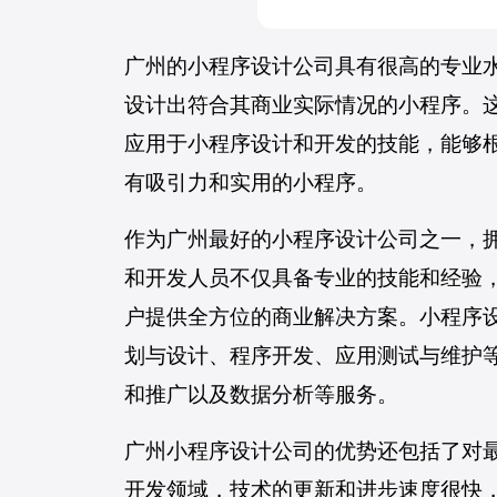
广州的小程序设计公司具有很高的专业
设计出符合其商业实际情况的小程序。
应用于小程序设计和开发的技能，能够
有吸引力和实用的小程序。
作为广州最好的小程序设计公司之一，
和开发人员不仅具备专业的技能和经验
户提供全方位的商业解决方案。小程序
划与设计、程序开发、应用测试与维护
和推广以及数据分析等服务。
广州小程序设计公司的优势还包括了对
开发领域，技术的更新和进步速度很快