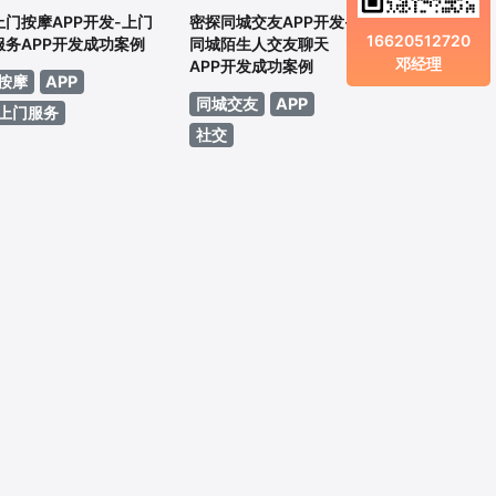
上门按摩APP开发-上门
密探同城交友APP开发-
16620512720
服务APP开发成功案例
同城陌生人交友聊天
邓经理
APP开发成功案例
按摩
APP
同城交友
APP
上门服务
社交