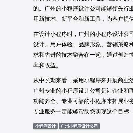
的。广州的小程序设计公司能够领先行
用新技术、新平台和新工具，为客户提
在设计小程序时，广州的小程序设计公
设计、用户体验、品牌形象、营销策略
求和先进的技术融合在一起，通过创造
率和收益。
从中长期来看，采用小程序来开展商业
广州专业的小程序设计公司是让企业和
功能齐全、专业可靠的小程序来拓展业
专业服务一定能够帮助您实现这个目标
小程序设计
广州小程序设计公司