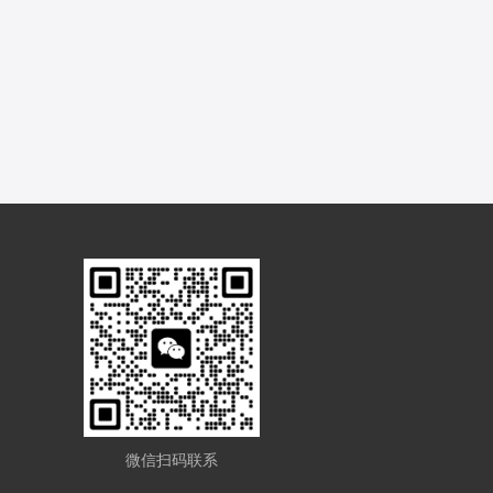
微信扫码联系