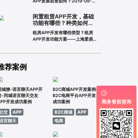
×
APP发展前景如何？2019-09-
一下一套完整的APP开发流程包含
2913:16教育培训APP是为培训机
哪些步骤。一、基本功能需求阶段
构搭建的一个智能化、个性化、信
0
闲置租赁APP开发，基础
息化的网络展示平台。在线教育春
功能有哪些？种类如何划
天真的来了吗？据调查，截至
分？
租房APP开发有哪些类型？租房
2018年6月，我国网民规模达
APP开发功能方案——上海爱易租
8.02亿，普及率57.7%。其中，手
房APP开发有哪些类型？租房APP
机网民规模已达7.8
开发的功能方案adinnet/2021-
02-2213:47/APP开发闲置租房
APP开发的基本功能有哪些，如何
推荐案例
划分？说到租赁，相信大家都不陌
生。从衣服、玩具到数码家电，再
到房屋、车辆
同城撩-语言聊天APP开
B2C商城APP开发案例-

发-同城语言聊天交友
B2C电商平台APP开发
商务售前咨询
APP开发成功案例
成功案例
社交
APP
B2C商城
APP
语言聊天
电商