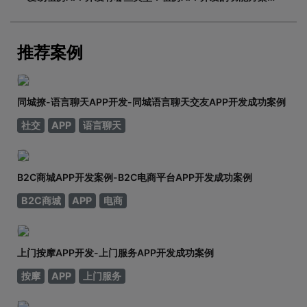
adinnet/2021-02-2213:47/APP开发闲置租房APP开发的
基本功能有哪些，如何划分？说到租赁，相信大家都不陌
生。从衣服、玩具到数码家电，再到房屋、车辆
推荐案例
同城撩-语言聊天APP开发-同城语言聊天交友APP开发成功案例
社交
APP
语言聊天
B2C商城APP开发案例-B2C电商平台APP开发成功案例
B2C商城
APP
电商
上门按摩APP开发-上门服务APP开发成功案例
按摩
APP
上门服务