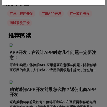
热门标签
广州小程序开发
广州APP开发
广州软件开发
商城系统开发
推荐阅读
APP开发：在设计APP时这几个问题一定要注
意！
开发影响用户体验的APP应用需要注意哪些问题？随着移动
互联网的发展，人们对APP应用的需求越来越大，这也给企
业带来了更多的商机，于是很多企业开始开发长沙APP，希
望从中获得更多的发展机会。当然，并不仅仅是开发APP应
用就能达到目的。前提一定是保证APP应用的优秀用户体
购物返佣APP开发前景怎么样？返佣电商APP
验。这样，在
开发
返利购物app前景如何？值得开发吗？在互联网和移动电商
高度融合的时代，消费者足不出户就能享受到购买商品的便