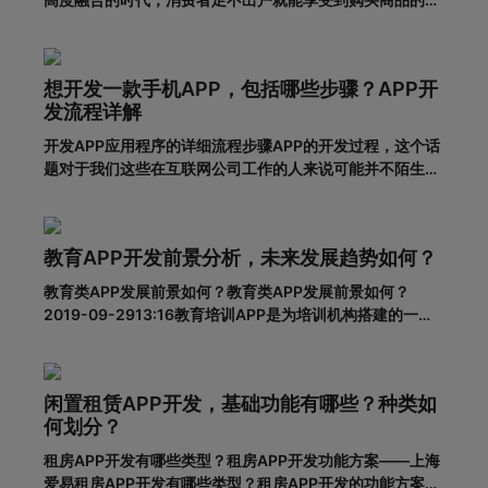
利，所以市面上的移动网购平台越来越多。为了更好地吸引
用户，许多企业和商家开始致力于返利购物app的建设。返
利购物app有什么优势？一、在网络上购买商品有哪些利
想开发一款手机APP，包括哪些步骤？APP开
弊?对于消费者的
发流程详解
开发APP应用程序的详细流程步骤APP的开发过程，这个话
题对于我们这些在互联网公司工作的人来说可能并不陌生，
但是对于很多没有接触过这个板块的人来说，就比较难理解
了。其实，APP开发的流程并不复杂，接下来就带大家一起
看一下一套完整的APP开发流程包含哪些步骤。一、基本功
教育APP开发前景分析，未来发展趋势如何？
能需求阶段0
教育类APP发展前景如何？教育类APP发展前景如何？
2019-09-2913:16教育培训APP是为培训机构搭建的一个
智能化、个性化、信息化的网络展示平台。在线教育春天真
的来了吗？据调查，截至2018年6月，我国网民规模达8.02
亿，普及率57.7%。其中，手机网民规模已达7.8
闲置租赁APP开发，基础功能有哪些？种类如
何划分？
租房APP开发有哪些类型？租房APP开发功能方案——上海
爱易租房APP开发有哪些类型？租房APP开发的功能方案