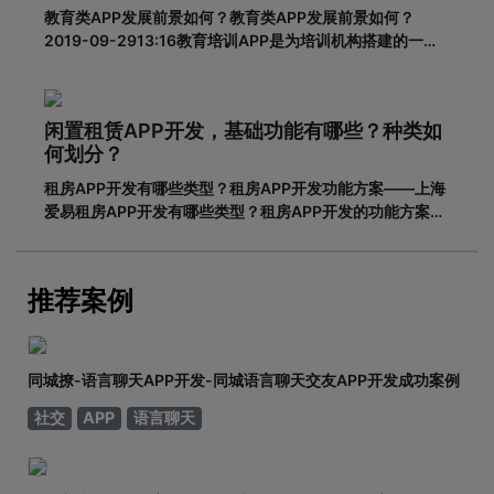
教育类APP发展前景如何？教育类APP发展前景如何？
2019-09-2913:16教育培训APP是为培训机构搭建的一个
智能化、个性化、信息化的网络展示平台。在线教育春天真
的来了吗？据调查，截至2018年6月，我国网民规模达8.02
亿，普及率57.7%。其中，手机网民规模已达7.8
闲置租赁APP开发，基础功能有哪些？种类如
何划分？
租房APP开发有哪些类型？租房APP开发功能方案——上海
爱易租房APP开发有哪些类型？租房APP开发的功能方案
adinnet/2021-02-2213:47/APP开发闲置租房APP开发的
基本功能有哪些，如何划分？说到租赁，相信大家都不陌
生。从衣服、玩具到数码家电，再到房屋、车辆
推荐案例
同城撩-语言聊天APP开发-同城语言聊天交友APP开发成功案例
社交
APP
语言聊天