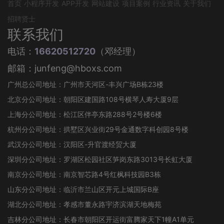
首页
小程序开发
APP开发
网站建设
项目案例
行业资讯
关于我们
招聘贤士
联系我们
电话：
16620512720
（邓经理）
邮箱：junfeng@hboxs.com
广州总公司地址：广州市天河区-丰兴广场B栋23楼
北京分公司地址：朝阳区建国路108号横琴人寿大厦9层
上海分公司地址：松江区伴亭东路288号2号楼6楼
杭州分公司地址：拱墅区兴业街29号金通数字科创园8号楼
武汉分公司地址：汉阳区-升官渡经贸大厦
深圳分公司地址：罗湖区松园社区笋岗东路3013号长虹大厦
南京分公司地址：南京智芯路4号红枫科技园B3栋
山东分公司地址：临沂市兰山区开元上城国际B座
湖北分公司地址：孝感市董永路宇济滨湖天地梅苑
吉林分公司地址：长春市朝阳区开运街富腾家天下1幢A1单元