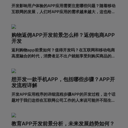
开发影响用户体验的APP应用需要注意哪些问题？随着移动
互联网的发展，人们对APP应用的需求越来越大，这也给企
业带来了更多的商机，于是很多企业开始开发长沙APP，希
望从中获得更多的发展机会。当然，并不仅仅是开发APP应
用就能达到目的。前提一定是保证APP应用的优秀用户体
购物返佣APP开发前景怎么样？返佣电商APP
验。这样，在
开发
返利购物app前景如何？值得开发吗？在互联网和移动电商
高度融合的时代，消费者足不出户就能享受到购买商品的便
利，所以市面上的移动网购平台越来越多。为了更好地吸引
用户，许多企业和商家开始致力于返利购物app的建设。返
利购物app有什么优势？一、在网络上购买商品有哪些利
想开发一款手机APP，包括哪些步骤？APP开
弊?对于消费者的
发流程详解
开发APP应用程序的详细流程步骤APP的开发过程，这个话
题对于我们这些在互联网公司工作的人来说可能并不陌生，
但是对于很多没有接触过这个板块的人来说，就比较难理解
了。其实，APP开发的流程并不复杂，接下来就带大家一起
看一下一套完整的APP开发流程包含哪些步骤。一、基本功
教育APP开发前景分析，未来发展趋势如何？
能需求阶段0