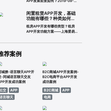
APP发展前景如何？2019-09-
一下一套完整的APP开发流程包含
2913:16教育培训APP是为培训机
哪些步骤。一、基本功能需求阶段
构搭建的一个智能化、个性化、信
0
闲置租赁APP开发，基础
息化的网络展示平台。在线教育春
功能有哪些？种类如何划
天真的来了吗？据调查，截至
分？
租房APP开发有哪些类型？租房
2018年6月，我国网民规模达
APP开发功能方案——上海爱易租
8.02亿，普及率57.7%。其中，手
房APP开发有哪些类型？租房APP
机网民规模已达7.8
开发的功能方案adinnet/2021-
02-2213:47/APP开发闲置租房
×
APP开发的基本功能有哪些，如何
推荐案例
划分？说到租赁，相信大家都不陌
生。从衣服、玩具到数码家电，再
到房屋、车辆
同城撩-语言聊天APP开
B2C商城APP开发案例-
发-同城语言聊天交友
B2C电商平台APP开发
APP开发成功案例
成功案例
社交
APP
B2C商城
APP
语言聊天
电商