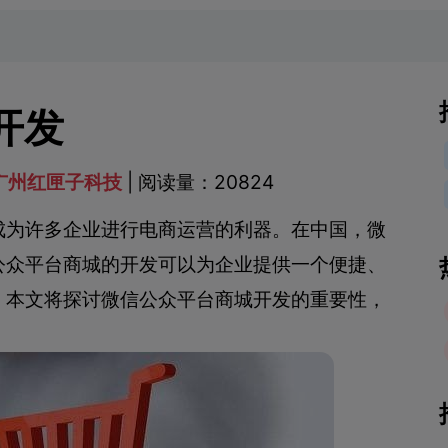
开发
广州红匣子科技
| 阅读量：20824
成为许多企业进行电商运营的利器。在中国，微
公众平台商城的开发可以为企业提供一个便捷、
。本文将探讨微信公众平台商城开发的重要性，