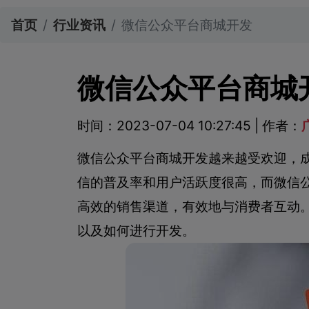
首页
行业资讯
微信公众平台商城开发
微信公众平台商城
时间：2023-07-04 10:27:45 | 作者：
微信公众平台商城开发越来越受欢迎，
信的普及率和用户活跃度很高，而微信
高效的销售渠道，有效地与消费者互动
以及如何进行开发。