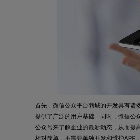
首先，微信公众平台商城的开发具有诸
提供了广泛的用户基础。同时，微信公
公众号来了解企业的最新动态，从而提
相对简单，不需要单独开发和维护APP