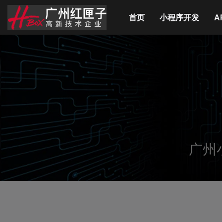
首页
(current)
小程序开发
A
广州