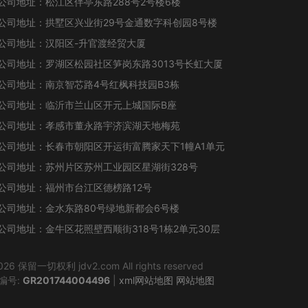
公司地址：松江区伴亭东路288号2号楼6楼
公司地址：拱墅区兴业街29号金通数字科创园8号楼
公司地址：汉阳区-升官渡经贸大厦
公司地址：罗湖区松园社区笋岗东路3013号长虹大厦
公司地址：南京智芯路4号红枫科技园B3栋
公司地址：临沂市兰山区开元上城国际B座
公司地址：孝感市董永路宇济滨湖天地梅苑
公司地址：长春市朝阳区开运街富腾家天下1幢A1单元
公司地址：苏州片区苏州工业园区星湖街328号
公司地址：福州市台江区德榜路12号
公司地址：金水东路80号绿地新都会6号楼
公司地址：金牛区花照壁西顺街318号1栋2单元30层
留一切权利 jdv2.com All rights reserved
编号:
GR201744004496
|
xml网站地图
网站地图