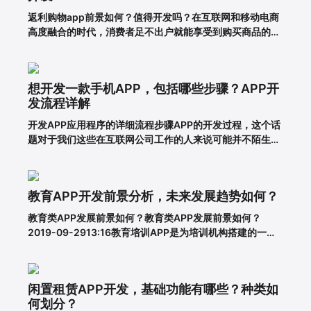
返利购物app前景如何？值得开发吗？在互联网和移动电商
高度融合的时代，消费者足不出户就能享受到购买商品的便
利，所以市面上的移动网购平台越来越多。为了更好地吸引
用户，许多企业和商家开始致力于返利购物app的建设。返
利购物app有什么优势？一、在网络上购买商品有哪些利
想开发一款手机APP，包括哪些步骤？APP开
弊?对于消费者的
发流程详解
开发APP应用程序的详细流程步骤APP的开发过程，这个话
题对于我们这些在互联网公司工作的人来说可能并不陌生，
但是对于很多没有接触过这个板块的人来说，就比较难理解
了。其实，APP开发的流程并不复杂，接下来就带大家一起
看一下一套完整的APP开发流程包含哪些步骤。一、基本功
教育APP开发前景分析，未来发展趋势如何？
能需求阶段0
教育类APP发展前景如何？教育类APP发展前景如何？
2019-09-2913:16教育培训APP是为培训机构搭建的一个
智能化、个性化、信息化的网络展示平台。在线教育春天真
的来了吗？据调查，截至2018年6月，我国网民规模达8.02
亿，普及率57.7%。其中，手机网民规模已达7.8
闲置租赁APP开发，基础功能有哪些？种类如
何划分？