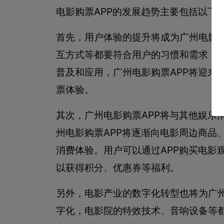
电影购票APP的发展趋势主要包括以下
首先，用户体验的提升将成为广州电影购
互方式等都要符合用户的习惯和需求，
普及和应用，广州电影购票APP将迎来
票体验。
其次，广州电影购票APP将与其他娱乐
州电影购票APP将逐渐向电影周边商品
消费体验。用户可以通过APP购买电影
以获得积分、优惠券等福利。
另外，电影产业的数字化转型也将为广州
字化，电影院的特效技术、音响设备等都