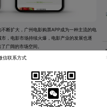
不断扩大，广州电影购票APP成为一种主流的电
城市，电影市场持续火爆，电影产业的发展也逐
供了广阔的市场空间。
微信联系方式
国内知名的票务平台占据，如猫眼电影、淘票票和
影观影者首选的购票平台，拥有庞大的用户群体和
P轻松查询电影信息、购票、选择座位和观影评价
会员卡等福利，吸引用户长期使用。
于用户体验和服务质量。用户期望使用简单、方便
够享受到更多的优惠和会员服务。因此，未来广州