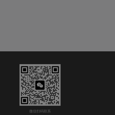
微信扫码联系