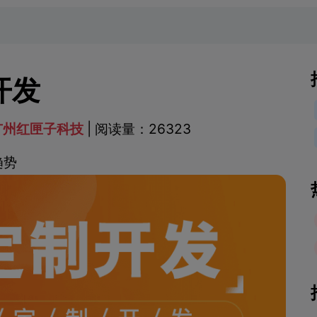
开发
广州红匣子科技
| 阅读量：26323
趋势