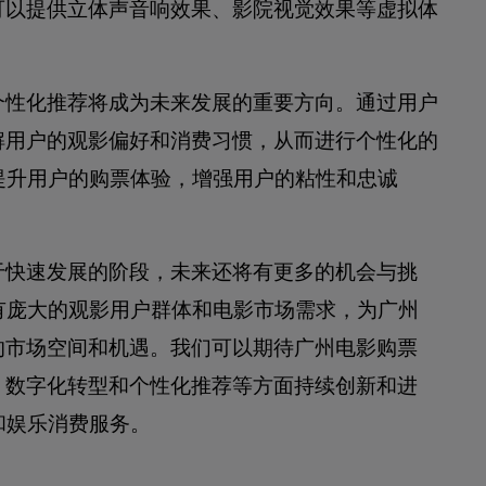
可以提供立体声音响效果、影院视觉效果等虚拟体
个性化推荐将成为未来发展的重要方向。通过用户
解用户的观影偏好和消费习惯，从而进行个性化的
提升用户的购票体验，增强用户的粘性和忠诚
于快速发展的阶段，未来还将有更多的机会与挑
有庞大的观影用户群体和电影市场需求，为广州
的市场空间和机遇。我们可以期待广州电影购票
、数字化转型和个性化推荐等方面持续创新和进
和娱乐消费服务。