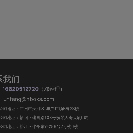
系我们
：
16620512720
（邓经理）
unfeng@hboxs.com
公司地址：广州市天河区-丰兴广场B栋23楼
公司地址：朝阳区建国路108号横琴人寿大厦9层
公司地址：松江区伴亭东路288号2号楼6楼