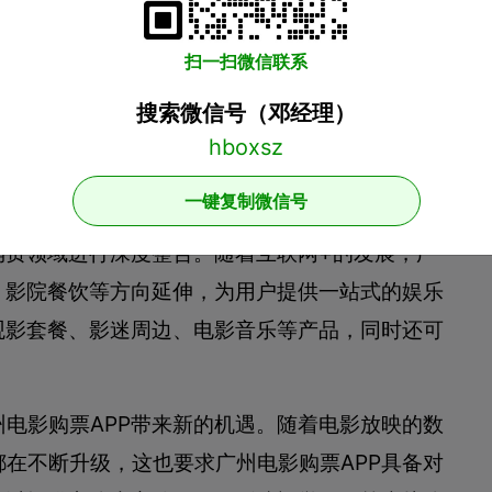
几个方面。
扫一扫微信联系
票APP的重点。APP的界面设计、操作流程、交
搜索微信号（邓经理）
以提高用户的使用满意度。此外，随着5G技术的
更快速、更稳定的网络连接，进一步提升用户的购
一键复制微信号
消费领域进行深度整合。随着互联网+的发展，广
、影院餐饮等方向延伸，为用户提供一站式的娱乐
观影套餐、影迷周边、电影音乐等产品，同时还可
电影购票APP带来新的机遇。随着电影放映的数
在不断升级，这也要求广州电影购票APP具备对