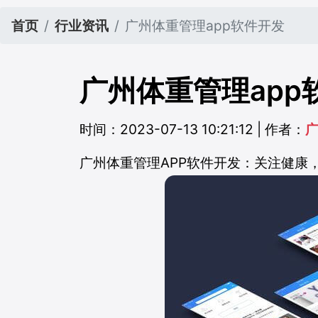
首页
行业资讯
广州体重管理app软件开发
广州体重管理app
时间：2023-07-13 10:21:12 | 作者：
广州体重管理APP软件开发：关注健康