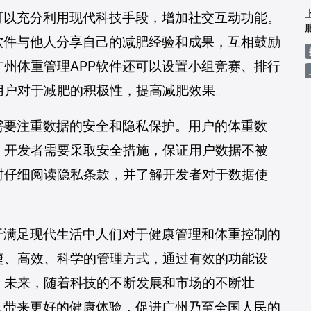
一键复制微信号
可以充分利用现代科技手段，增加社交互动功能。
软件与他人分享自己的减肥经验和成果，互相鼓励
州体重管理APP软件还可以设置小组竞赛、排行
用户对于减肥的积极性，提高减肥效果。
需要注重数据的安全和隐私保护。用户的体重数
，开发者需要采取安全措施，保证用户数据不被
时仔细阅读隐私条款，并了解开发者对于数据使
于满足现代生活中人们对于健康管理和体重控制的
捷、高效、科学的管理方式，通过有效的功能设
。未来，随着科技的不断发展和市场的不断壮
人带来更好的健康体验，促进广州乃至全国人民的