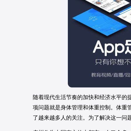
随着现代生活节奏的加快和经济水平的
项问题就是身体管理和体重控制。体重
了越来越多人的关注。为了解决这一问题