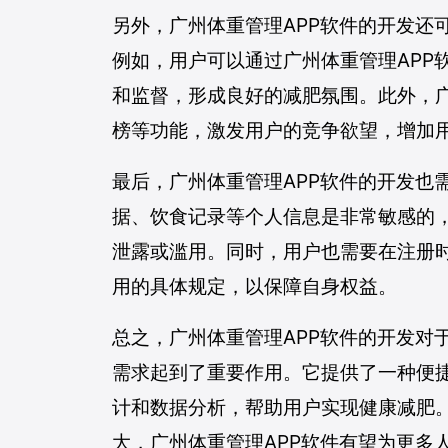
另外，广州体重管理APP软件的开发还
例如，用户可以通过广州体重管理APP
和监督，形成良好的减肥氛围。此外，广
榜等功能，激发用户的竞争欲望，增加
最后，广州体重管理APP软件的开发也
据、饮食记录等个人信息是非常敏感的
泄露或滥用。同时，用户也需要在注册
用的具体规定，以保障自身权益。
总之，广州体重管理APP软件的开发对
需求起到了重要作用。它提供了一种便
计和数据分析，帮助用户实现健康减肥
大，广州体重管理APP软件有望为更多