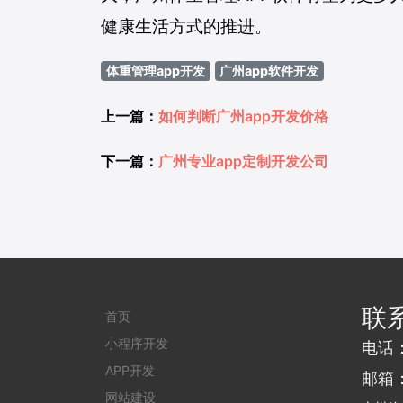
健康生活方式的推进。
体重管理app开发
广州app软件开发
上一篇：
如何判断广州app开发价格
下一篇：
广州专业app定制开发公司
联
首页
小程序开发
电话
APP开发
邮箱：j
网站建设