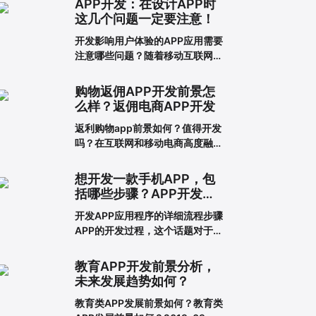
APP开发：在设计APP时
这几个问题一定要注意！
开发影响用户体验的APP应用需要
注意哪些问题？随着移动互联网的
发展，人们对APP应用的需求越来
越大，这也给企业带来了更多的商
购物返佣APP开发前景怎
机，于是很多企业开始开发长沙
么样？返佣电商APP开发
APP，希望从中获得更多的发展机
返利购物app前景如何？值得开发
会。当然，并不仅仅是开发APP应
吗？在互联网和移动电商高度融合
用就能达到目的。前提一定是保证
的时代，消费者足不出户就能享受
APP应用的优秀用户体验。这样，
到购买商品的便利，所以市面上的
在
想开发一款手机APP，包
移动网购平台越来越多。为了更好
括哪些步骤？APP开发流
地吸引用户，许多企业和商家开始
程详解
开发APP应用程序的详细流程步骤
致力于返利购物app的建设。返利
APP的开发过程，这个话题对于我
购物app有什么优势？一、在网络
们这些在互联网公司工作的人来说
上购买商品有哪些利弊?对于消费
可能并不陌生，但是对于很多没有
者的
教育APP开发前景分析，
接触过这个板块的人来说，就比较
未来发展趋势如何？
难理解了。其实，APP开发的流程
教育类APP发展前景如何？教育类
并不复杂，接下来就带大家一起看