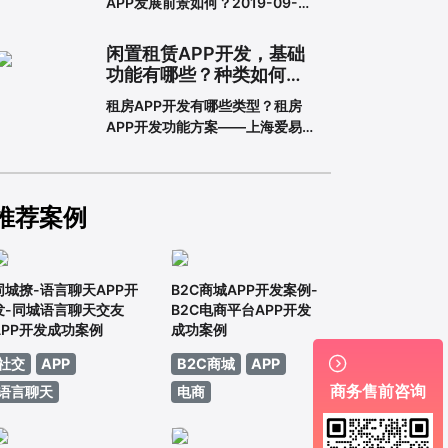
APP发展前景如何？2019-09-
一下一套完整的APP开发流程包含
2913:16教育培训APP是为培训机
哪些步骤。一、基本功能需求阶段
构搭建的一个智能化、个性化、信
0
闲置租赁APP开发，基础
×
息化的网络展示平台。在线教育春
功能有哪些？种类如何划
天真的来了吗？据调查，截至
分？
租房APP开发有哪些类型？租房
2018年6月，我国网民规模达
APP开发功能方案——上海爱易租
8.02亿，普及率57.7%。其中，手
房APP开发有哪些类型？租房APP
机网民规模已达7.8
开发的功能方案adinnet/2021-
02-2213:47/APP开发闲置租房
APP开发的基本功能有哪些，如何
推荐案例
划分？说到租赁，相信大家都不陌
生。从衣服、玩具到数码家电，再
到房屋、车辆
同城撩-语言聊天APP开
B2C商城APP开发案例-
发-同城语言聊天交友
B2C电商平台APP开发
APP开发成功案例
成功案例

社交
APP
B2C商城
APP
商务售前咨询
语言聊天
电商