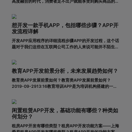
高度融合的时代，消费者足不出户就能享受到购买商品的便
利，所以市面上的移动网购平台越来越多。为了更好地吸引
用户，许多企业和商家开始致力于返利购物app的建设。返
利购物app有什么优势？一、在网络上购买商品有哪些利
想开发一款手机APP，包括哪些步骤？APP开
弊?对于消费者的
发流程详解
开发APP应用程序的详细流程步骤APP的开发过程，这个话
题对于我们这些在互联网公司工作的人来说可能并不陌生，
但是对于很多没有接触过这个板块的人来说，就比较难理解
了。其实，APP开发的流程并不复杂，接下来就带大家一起
看一下一套完整的APP开发流程包含哪些步骤。一、基本功
教育APP开发前景分析，未来发展趋势如何？
能需求阶段0
教育类APP发展前景如何？教育类APP发展前景如何？
2019-09-2913:16教育培训APP是为培训机构搭建的一个
智能化、个性化、信息化的网络展示平台。在线教育春天真
的来了吗？据调查，截至2018年6月，我国网民规模达8.02
亿，普及率57.7%。其中，手机网民规模已达7.8
闲置租赁APP开发，基础功能有哪些？种类如
何划分？
租房APP开发有哪些类型？租房APP开发功能方案——上海
爱易租房APP开发有哪些类型？租房APP开发的功能方案