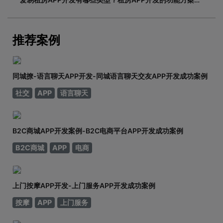
adinnet/2021-02-2213:47/APP开发闲置租房APP开发的
基本功能有哪些，如何划分？说到租赁，相信大家都不陌
生。从衣服、玩具到数码家电，再到房屋、车辆
推荐案例
同城撩-语言聊天APP开发-同城语言聊天交友APP开发成功案例
社交
APP
语言聊天
B2C商城APP开发案例-B2C电商平台APP开发成功案例
B2C商城
APP
电商
上门按摩APP开发-上门服务APP开发成功案例
按摩
APP
上门服务