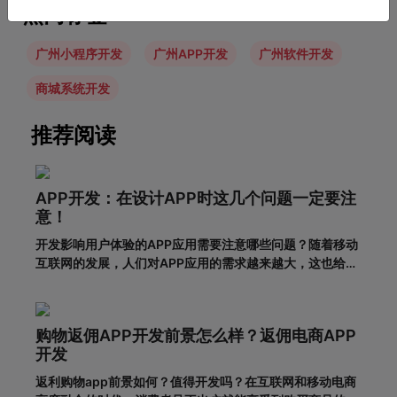
热门标签
广州小程序开发
广州APP开发
广州软件开发
商城系统开发
推荐阅读
APP开发：在设计APP时这几个问题一定要注
意！
开发影响用户体验的APP应用需要注意哪些问题？随着移动
互联网的发展，人们对APP应用的需求越来越大，这也给企
业带来了更多的商机，于是很多企业开始开发长沙APP，希
望从中获得更多的发展机会。当然，并不仅仅是开发APP应
用就能达到目的。前提一定是保证APP应用的优秀用户体
购物返佣APP开发前景怎么样？返佣电商APP
验。这样，在
开发
返利购物app前景如何？值得开发吗？在互联网和移动电商