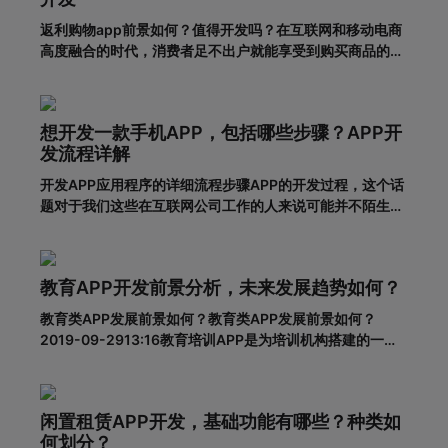
返利购物app前景如何？值得开发吗？在互联网和移动电商
高度融合的时代，消费者足不出户就能享受到购买商品的便
利，所以市面上的移动网购平台越来越多。为了更好地吸引
用户，许多企业和商家开始致力于返利购物app的建设。返
利购物app有什么优势？一、在网络上购买商品有哪些利
想开发一款手机APP，包括哪些步骤？APP开
弊?对于消费者的
发流程详解
开发APP应用程序的详细流程步骤APP的开发过程，这个话
题对于我们这些在互联网公司工作的人来说可能并不陌生，
但是对于很多没有接触过这个板块的人来说，就比较难理解
了。其实，APP开发的流程并不复杂，接下来就带大家一起
看一下一套完整的APP开发流程包含哪些步骤。一、基本功
教育APP开发前景分析，未来发展趋势如何？
能需求阶段0
教育类APP发展前景如何？教育类APP发展前景如何？
2019-09-2913:16教育培训APP是为培训机构搭建的一个
智能化、个性化、信息化的网络展示平台。在线教育春天真
的来了吗？据调查，截至2018年6月，我国网民规模达8.02
亿，普及率57.7%。其中，手机网民规模已达7.8
闲置租赁APP开发，基础功能有哪些？种类如
何划分？