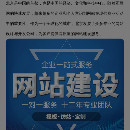
北京是中国的首都，也是中国的经济、文化和科技中心。随着互联
网的快速发展，越来越多的企业和个人意识到网站在现代商业活动
中的重要性。作为一个全球化的城市，北京发展了众多专业的网站
设计与开发公司，为客户提供高质量的网站建设服务。