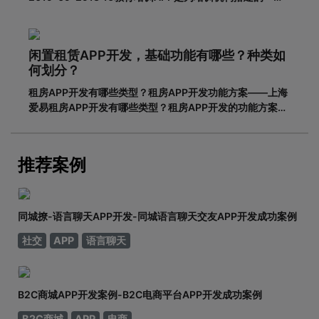
智能化、个性化、信息化的网络展示平台。在线教育春天真
的来了吗？据调查，截至2018年6月，我国网民规模达8.02
亿，普及率57.7%。其中，手机网民规模已达7.8
闲置租赁APP开发，基础功能有哪些？种类如
何划分？
租房APP开发有哪些类型？租房APP开发功能方案——上海
爱易租房APP开发有哪些类型？租房APP开发的功能方案
adinnet/2021-02-2213:47/APP开发闲置租房APP开发的
基本功能有哪些，如何划分？说到租赁，相信大家都不陌
生。从衣服、玩具到数码家电，再到房屋、车辆
推荐案例
同城撩-语言聊天APP开发-同城语言聊天交友APP开发成功案例
社交
APP
语言聊天
B2C商城APP开发案例-B2C电商平台APP开发成功案例
B2C商城
APP
电商