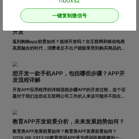
业带来了更多的商机，于是很多企业开始开发长沙APP，希
望从中获得更多的发展机会。当然，并不仅仅是开发APP应
一键复制微信号
用就能达到目的。前提一定是保证APP应用的优秀用户体
购物返佣APP开发前景怎么样？返佣电商APP
验。这样，在
开发
返利购物app前景如何？值得开发吗？在互联网和移动电商
高度融合的时代，消费者足不出户就能享受到购买商品的便
利，所以市面上的移动网购平台越来越多。为了更好地吸引
用户，许多企业和商家开始致力于返利购物app的建设。返
利购物app有什么优势？一、在网络上购买商品有哪些利
想开发一款手机APP，包括哪些步骤？APP开
弊?对于消费者的
发流程详解
开发APP应用程序的详细流程步骤APP的开发过程，这个话
题对于我们这些在互联网公司工作的人来说可能并不陌生，
但是对于很多没有接触过这个板块的人来说，就比较难理解
了。其实，APP开发的流程并不复杂，接下来就带大家一起
看一下一套完整的APP开发流程包含哪些步骤。一、基本功
教育APP开发前景分析，未来发展趋势如何？
能需求阶段0
教育类APP发展前景如何？教育类APP发展前景如何？
2019-09-2913:16教育培训APP是为培训机构搭建的一个