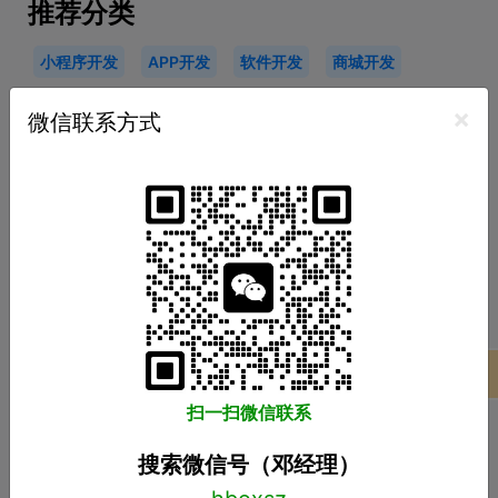
推荐分类
小程序开发
APP开发
软件开发
商城开发
网站开发
游戏开发
×
微信联系方式
热门标签
广州小程序开发
广州APP开发
广州软件开发
商城系统开发
推荐阅读
项目案例
扫一扫微信联系
APP开发：在设计APP时这几个问题一定要注
意！
搜索微信号（邓经理）
开发影响用户体验的APP应用需要注意哪些问题？随着移动
互联网的发展，人们对APP应用的需求越来越大，这也给企