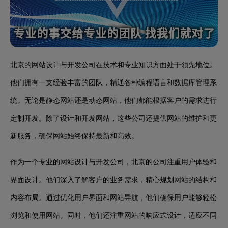
北京的网站设计与开发公司在技术和专业知识方面处于领先地位。
他们拥有一支经验丰富的团队，精通各种编程语言和数据库管理系
统。无论是静态网站还是动态网站，他们都能根据客户的需求进行
定制开发。除了设计和开发网站，这些公司还提供网站的维护和更
新服务，确保网站始终保持最新和高效。
作为一个专业的网站设计与开发公司，北京的公司注重用户体验和
界面设计。他们深入了解客户的业务需求，精心规划网站的结构和
内容布局。通过优化用户界面和网站导航，他们确保用户能够轻松
浏览和使用网站。同时，他们还注重网站的响应式设计，适应不同