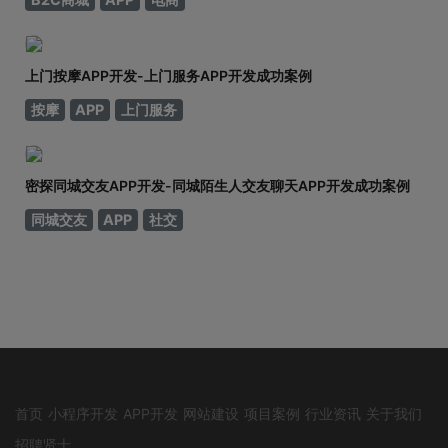
上门按摩APP开发-上门服务APP开发成功案例
按摩
APP
上门服务
密探同城交友APP开发-同城陌生人交友聊天APP开发成功案例
同城交友
APP
社交
首页
小程序开发
APP开发
网站建设
项目案例
行业资讯
关于我们
招聘贤士