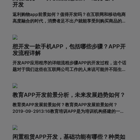
开发
返利购物app前景如何？值得开发吗？在互联网和移动电商
高度融合的时代，消费者足不出户就能享受到购买商品的便
利，所以市面上的移动网购平台越来越多。为了更好地吸引
用户，许多企业和商家开始致力于返利购物app的建设。返
利购物app有什么优势？一、在网络上购买商品有哪些利
想开发一款手机APP，包括哪些步骤？APP开
弊?对于消费者的
发流程详解
开发APP应用程序的详细流程步骤APP的开发过程，这个话
题对于我们这些在互联网公司工作的人来说可能并不陌生，
但是对于很多没有接触过这个板块的人来说，就比较难理解
了。其实，APP开发的流程并不复杂，接下来就带大家一起
看一下一套完整的APP开发流程包含哪些步骤。一、基本功
教育APP开发前景分析，未来发展趋势如何？
能需求阶段0
教育类APP发展前景如何？教育类APP发展前景如何？
2019-09-2913:16教育培训APP是为培训机构搭建的一个
智能化、个性化、信息化的网络展示平台。在线教育春天真
的来了吗？据调查，截至2018年6月，我国网民规模达8.02
亿，普及率57.7%。其中，手机网民规模已达7.8
闲置租赁APP开发，基础功能有哪些？种类如