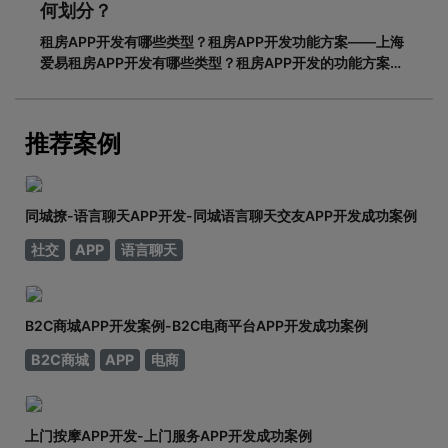
何划分？
租房APP开发有哪些类型？租房APP开发功能方案——上海
爱易租房APP开发有哪些类型？租房APP开发的功能方案
adinnet/2021-02-2213:47/APP开发闲置租房APP开发的
基本功能有哪些，如何划分？说到租赁，相信大家都不陌
生。从衣服、玩具到数码家电，再到房屋、车辆
推荐案例
同城撩-语言聊天APP开发-同城语言聊天交友APP开发成功案例
社交
APP
语言聊天
B2C商城APP开发案例-B2C电商平台APP开发成功案例
B2C商城
APP
电商
上门按摩APP开发-上门服务APP开发成功案例