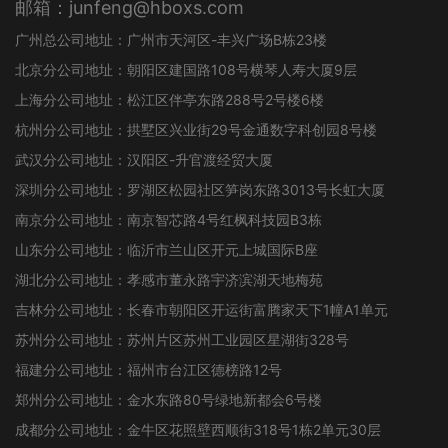
邮箱：junfeng@hboxs.com
广州总公司地址：广州市天河区-丰兴广场B栋23楼
北京分公司地址：朝阳区建国路108号横琴人寿大厦9层
上海分公司地址：松江区伴亭东路288号2号楼6楼
杭州分公司地址：拱墅区兴业街29号金通数字科创园8号楼
武汉分公司地址：汉阳区-升官渡经贸大厦
深圳分公司地址：罗湖区松园社区笋岗东路3013号长虹大厦
南京分公司地址：南京智芯路4号红枫科技园B3栋
山东分公司地址：临沂市兰山区开元上城国际B座
湖北分公司地址：孝感市董永路宇济滨湖天地梅苑
吉林分公司地址：长春市朝阳区开运街富腾家天下1幢A1单元
苏州分公司地址：苏州片区苏州工业园区星湖街328号
福建分公司地址：福州市台江区德榜路12号
郑州分公司地址：金水东路80号绿地新都会6号楼
成都分公司地址：金牛区花照壁西顺街318号1栋2单元30层