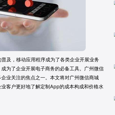
的普及，移动应用程序成为了各类企业开展业务
，成为了企业开展电子商务的必备工具。广州微信
多企业关注的焦点之一。本文将对广州微信商城
企业客户更好地了解定制App的成本构成和价格水