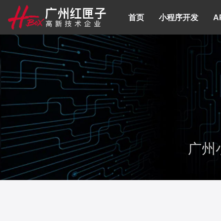
首页
(current)
小程序开发
A
广州