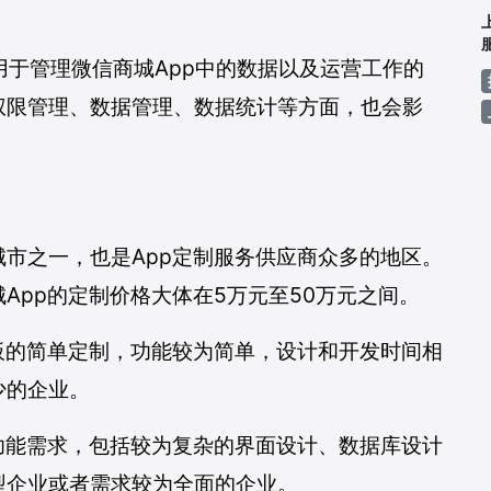
用于管理微信商城App中的数据以及运营工作的
权限管理、数据管理、数据统计等方面，也会影
市之一，也是App定制服务供应商众多的地区。
扫一扫微信联系
App的定制价格大体在5万元至50万元之间。
搜索微信号（邓经理）
板的简单定制，功能较为简单，设计和开发时间相
少的企业。
一键复制微信号
功能需求，包括较为复杂的界面设计、数据库设计
型企业或者需求较为全面的企业。