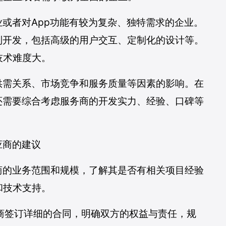
业或者对App功能有较为复杂、独特需求的企业。
制开发，包括高级的用户交互、定制化的设计等。
技术难度大。
供需关系、市场竞争和服务质量等因素的影响。在
还需要综合考虑服务商的开发实力、经验、口碑等
应商的建议
务商的业务范围和规模，了解其是否有相关项目经验
和技术支持。
务商签订详细的合同，明确双方的权益与责任，规