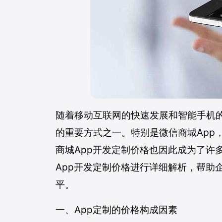
随着移动互联网的快速发展和智能手机
的重要方式之一。特别是微信商城App
商城App开发定制价格也因此成为了许
App开发定制价格进行详细解析，帮助
平。
一、App定制的价格构成因素