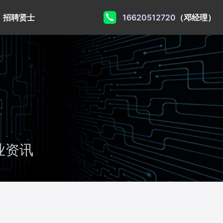
招聘贤士
16620512720
（邓经理）
业资讯