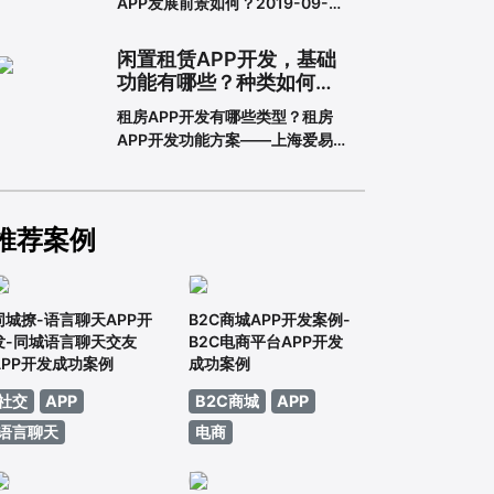
APP发展前景如何？2019-09-
一下一套完整的APP开发流程包含
2913:16教育培训APP是为培训机
哪些步骤。一、基本功能需求阶段
构搭建的一个智能化、个性化、信
0
闲置租赁APP开发，基础
息化的网络展示平台。在线教育春
功能有哪些？种类如何划
天真的来了吗？据调查，截至
分？
租房APP开发有哪些类型？租房
2018年6月，我国网民规模达
APP开发功能方案——上海爱易租
8.02亿，普及率57.7%。其中，手
房APP开发有哪些类型？租房APP
机网民规模已达7.8
开发的功能方案adinnet/2021-
02-2213:47/APP开发闲置租房
APP开发的基本功能有哪些，如何
推荐案例
划分？说到租赁，相信大家都不陌
生。从衣服、玩具到数码家电，再
到房屋、车辆
同城撩-语言聊天APP开
B2C商城APP开发案例-
发-同城语言聊天交友
B2C电商平台APP开发
APP开发成功案例
成功案例
社交
APP
B2C商城
APP
语言聊天
电商
×