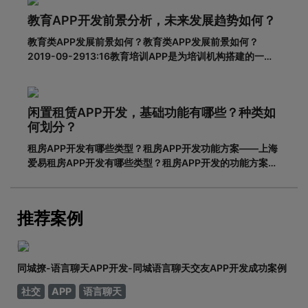
看一下一套完整的APP开发流程包含哪些步骤。一、基本功
教育APP开发前景分析，未来发展趋势如何？
能需求阶段0
教育类APP发展前景如何？教育类APP发展前景如何？
2019-09-2913:16教育培训APP是为培训机构搭建的一个
智能化、个性化、信息化的网络展示平台。在线教育春天真
的来了吗？据调查，截至2018年6月，我国网民规模达8.02
亿，普及率57.7%。其中，手机网民规模已达7.8
闲置租赁APP开发，基础功能有哪些？种类如
何划分？
租房APP开发有哪些类型？租房APP开发功能方案——上海
爱易租房APP开发有哪些类型？租房APP开发的功能方案
adinnet/2021-02-2213:47/APP开发闲置租房APP开发的
基本功能有哪些，如何划分？说到租赁，相信大家都不陌
生。从衣服、玩具到数码家电，再到房屋、车辆
推荐案例
同城撩-语言聊天APP开发-同城语言聊天交友APP开发成功案例
社交
APP
语言聊天