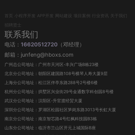
首页
小程序开发
APP开发
网站建设
项目案例
行业资讯
关于我们
招聘贤士
联系我们
电话：
16620512720
（邓经理）
邮箱：junfeng@hboxs.com
广州总公司地址：广州市天河区-丰兴广场B栋23楼
北京分公司地址：朝阳区建国路108号横琴人寿大厦9层
上海分公司地址：松江区伴亭东路288号2号楼6楼
杭州分公司地址：拱墅区兴业街29号金通数字科创园8号楼
武汉分公司地址：汉阳区-升官渡经贸大厦
深圳分公司地址：罗湖区松园社区笋岗东路3013号长虹大厦
南京分公司地址：南京智芯路4号红枫科技园B3栋
山东分公司地址：临沂市兰山区开元上城国际B座