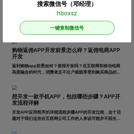
搜索微信号（邓经理）
APP开发：在设计APP时这几个问题一定要注
意！
开发影响用户体验的APP应用需要注意哪些问题？随着移动
互联网的发展，人们对APP应用的需求越来越大，这也给企
一键复制微信号
业带来了更多的商机，于是很多企业开始开发长沙APP，希
望从中获得更多的发展机会。当然，并不仅仅是开发APP应
用就能达到目的。前提一定是保证APP应用的优秀用户体
购物返佣APP开发前景怎么样？返佣电商APP
验。这样，在
开发
返利购物app前景如何？值得开发吗？在互联网和移动电商
高度融合的时代，消费者足不出户就能享受到购买商品的便
利，所以市面上的移动网购平台越来越多。为了更好地吸引
用户，许多企业和商家开始致力于返利购物app的建设。返
利购物app有什么优势？一、在网络上购买商品有哪些利
想开发一款手机APP，包括哪些步骤？APP开
弊?对于消费者的
发流程详解
开发APP应用程序的详细流程步骤APP的开发过程，这个话
题对于我们这些在互联网公司工作的人来说可能并不陌生，
但是对于很多没有接触过这个板块的人来说，就比较难理解
了。其实，APP开发的流程并不复杂，接下来就带大家一起