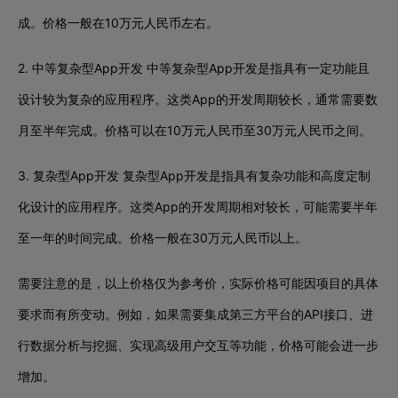
成。价格一般在10万元人民币左右。
2. 中等复杂型App开发 中等复杂型App开发是指具有一定功能且
设计较为复杂的应用程序。这类App的开发周期较长，通常需要数
月至半年完成。价格可以在10万元人民币至30万元人民币之间。
3. 复杂型App开发 复杂型App开发是指具有复杂功能和高度定制
化设计的应用程序。这类App的开发周期相对较长，可能需要半年
至一年的时间完成。价格一般在30万元人民币以上。
需要注意的是，以上价格仅为参考价，实际价格可能因项目的具体
要求而有所变动。例如，如果需要集成第三方平台的API接口、进
行数据分析与挖掘、实现高级用户交互等功能，价格可能会进一步
增加。