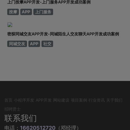
上门按摩APP开发-上门服务APP开发成功案例
按摩
APP
上门服务
密探同城交友APP开发-同城陌生人交友聊天APP开发成功案例
同城交友
APP
社交
首页
小程序开发
APP开发
网站建设
项目案例
行业资讯
关于我们
招聘贤士
联系我们
电话：
16620512720
（邓经理）