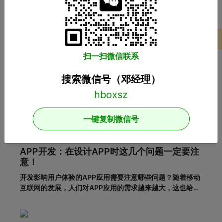
网站开发
游戏开发
项目案例
热门标签
扫一扫微信联系
广州小程序开发
广州APP开发
广州软件开发
搜索微信号（邓经理）
商城系统开发
推荐阅读
一键复制微信号
APP开发：在设计APP时这几个问题一定要注
意！
开发影响用户体验的APP应用需要注意哪些问题？随着移动
互联网的发展，人们对APP应用的需求越来越大，这也给企
业带来了更多的商机，于是很多企业开始开发长沙APP，希
望从中获得更多的发展机会。当然，并不仅仅是开发APP应
用就能达到目的。前提一定是保证APP应用的优秀用户体