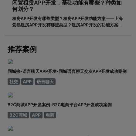
闲置租赁APP开发，基础功能有哪些？种类如
何划分？
租房APP开发有哪些类型？租房APP开发功能方案——上海
爱易租房APP开发有哪些类型？租房APP开发的功能方案
adinnet/2021-02-2213:47/APP开发闲置租房APP开发的
基本功能有哪些，如何划分？说到租赁，相信大家都不陌
生。从衣服、玩具到数码家电，再到房屋、车辆
推荐案例
同城撩-语言聊天APP开发-同城语言聊天交友APP开发成功案例
社交
APP
语言聊天
B2C商城APP开发案例-B2C电商平台APP开发成功案例
B2C商城
APP
电商