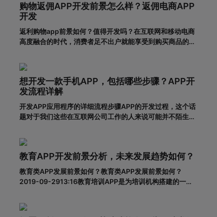
购物返佣APP开发前景怎么样？返佣电商APP
验。这样，在
开发
返利购物app前景如何？值得开发吗？在互联网和移动电商
高度融合的时代，消费者足不出户就能享受到购买商品的便
利，所以市面上的移动网购平台越来越多。为了更好地吸引
用户，许多企业和商家开始致力于返利购物app的建设。返
利购物app有什么优势？一、在网络上购买商品有哪些利
想开发一款手机APP，包括哪些步骤？APP开
弊?对于消费者的
发流程详解
开发APP应用程序的详细流程步骤APP的开发过程，这个话
题对于我们这些在互联网公司工作的人来说可能并不陌生，
但是对于很多没有接触过这个板块的人来说，就比较难理解
了。其实，APP开发的流程并不复杂，接下来就带大家一起
看一下一套完整的APP开发流程包含哪些步骤。一、基本功
教育APP开发前景分析，未来发展趋势如何？
能需求阶段0
教育类APP发展前景如何？教育类APP发展前景如何？
2019-09-2913:16教育培训APP是为培训机构搭建的一个
智能化、个性化、信息化的网络展示平台。在线教育春天真
的来了吗？据调查，截至2018年6月，我国网民规模达8.02
亿，普及率57.7%。其中，手机网民规模已达7.8