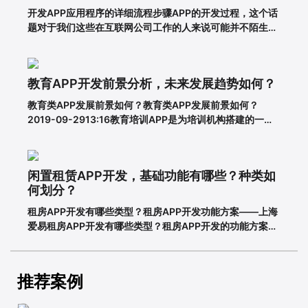
开发APP应用程序的详细流程步骤APP的开发过程，这个话
题对于我们这些在互联网公司工作的人来说可能并不陌生，
但是对于很多没有接触过这个板块的人来说，就比较难理解
了。其实，APP开发的流程并不复杂，接下来就带大家一起
看一下一套完整的APP开发流程包含哪些步骤。一、基本功
教育APP开发前景分析，未来发展趋势如何？
能需求阶段0
教育类APP发展前景如何？教育类APP发展前景如何？
2019-09-2913:16教育培训APP是为培训机构搭建的一个
智能化、个性化、信息化的网络展示平台。在线教育春天真
的来了吗？据调查，截至2018年6月，我国网民规模达8.02
亿，普及率57.7%。其中，手机网民规模已达7.8
闲置租赁APP开发，基础功能有哪些？种类如
何划分？
租房APP开发有哪些类型？租房APP开发功能方案——上海
爱易租房APP开发有哪些类型？租房APP开发的功能方案
adinnet/2021-02-2213:47/APP开发闲置租房APP开发的
基本功能有哪些，如何划分？说到租赁，相信大家都不陌
生。从衣服、玩具到数码家电，再到房屋、车辆
推荐案例