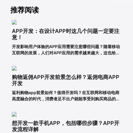
推荐阅读
APP开发：在设计APP时这几个问题一定要注
意！
开发影响用户体验的APP应用需要注意哪些问题？随着移动
互联网的发展，人们对APP应用的需求越来越大，这也给企
业带来了更多的商机，于是很多企业开始开发长沙APP，希
望从中获得更多的发展机会。当然，并不仅仅是开发APP应
用就能达到目的。前提一定是保证APP应用的优秀用户体
购物返佣APP开发前景怎么样？返佣电商APP
验。这样，在
开发
返利购物app前景如何？值得开发吗？在互联网和移动电商
高度融合的时代，消费者足不出户就能享受到购买商品的便
利，所以市面上的移动网购平台越来越多。为了更好地吸引
用户，许多企业和商家开始致力于返利购物app的建设。返
利购物app有什么优势？一、在网络上购买商品有哪些利
想开发一款手机APP，包括哪些步骤？APP开
弊?对于消费者的
发流程详解