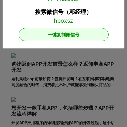
搜索微信号（邓经理）
APP开发：在设计APP时这几个问题一定要注
意！
一键复制微信号
开发影响用户体验的APP应用需要注意哪些问题？随着移动
互联网的发展，人们对APP应用的需求越来越大，这也给企
业带来了更多的商机，于是很多企业开始开发长沙APP，希
望从中获得更多的发展机会。当然，并不仅仅是开发APP应
用就能达到目的。前提一定是保证APP应用的优秀用户体
购物返佣APP开发前景怎么样？返佣电商APP
验。这样，在
开发
返利购物app前景如何？值得开发吗？在互联网和移动电商
高度融合的时代，消费者足不出户就能享受到购买商品的便
利，所以市面上的移动网购平台越来越多。为了更好地吸引
用户，许多企业和商家开始致力于返利购物app的建设。返
利购物app有什么优势？一、在网络上购买商品有哪些利
想开发一款手机APP，包括哪些步骤？APP开
弊?对于消费者的
发流程详解
开发APP应用程序的详细流程步骤APP的开发过程，这个话