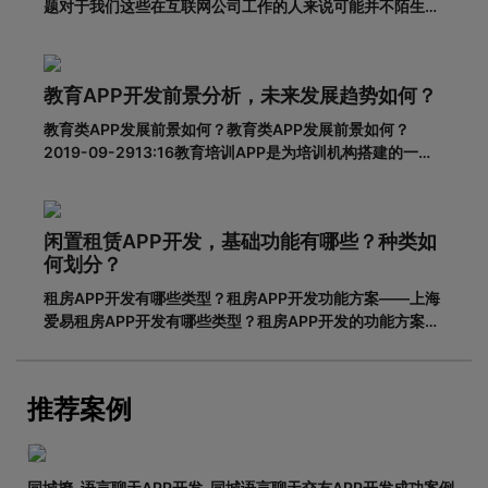
题对于我们这些在互联网公司工作的人来说可能并不陌生，
但是对于很多没有接触过这个板块的人来说，就比较难理解
了。其实，APP开发的流程并不复杂，接下来就带大家一起
看一下一套完整的APP开发流程包含哪些步骤。一、基本功
教育APP开发前景分析，未来发展趋势如何？
能需求阶段0
教育类APP发展前景如何？教育类APP发展前景如何？
2019-09-2913:16教育培训APP是为培训机构搭建的一个
智能化、个性化、信息化的网络展示平台。在线教育春天真
的来了吗？据调查，截至2018年6月，我国网民规模达8.02
亿，普及率57.7%。其中，手机网民规模已达7.8
闲置租赁APP开发，基础功能有哪些？种类如
何划分？
租房APP开发有哪些类型？租房APP开发功能方案——上海
爱易租房APP开发有哪些类型？租房APP开发的功能方案
adinnet/2021-02-2213:47/APP开发闲置租房APP开发的
基本功能有哪些，如何划分？说到租赁，相信大家都不陌
生。从衣服、玩具到数码家电，再到房屋、车辆
推荐案例
同城撩-语言聊天APP开发-同城语言聊天交友APP开发成功案例