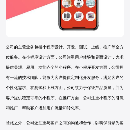
公司的主营业务包括小程序设计、开发、测试、上线、推广等全方
位服务。在小程序设计方面，公司注重用户体验和界面设计，力求
提供美观、易用、功能齐全的小程序。在小程序开发方面，公司拥
有一流的技术团队，能够为客户提供定制化开发服务，满足客户的
个性化需求。在测试和上线方面，公司致力于保证产品质量，并为
客户提供稳定可靠的小程序。在推广方面，公司注重小程序的引流
和推广，帮助客户增加用户流量和转化率。
除此之外，公司还注重与客户之间的沟通和合作，以确保能够为客