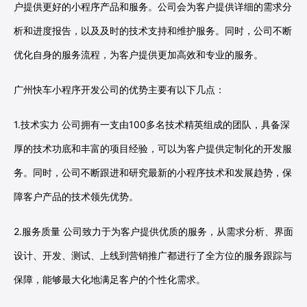
户提供更好的小程序产品和服务。公司会为客户提供详细的需求分
析和进度报告，以及及时的技术支持和维护服务。同时，公司不断
优化自身的服务流程，为客户提供更加高效和专业的服务。
广州快车小程序开发公司的优势主要有以下几点：
1.技术实力 公司拥有一支由100多名技术精英组成的团队，具备深
厚的技术功底和丰富的项目经验，可以为客户提供定制化的开发服
务。同时，公司不断跟进和研究最新的小程序技术和发展趋势，保
障客户产品的技术领先优势。
2.服务质量 公司致力于为客户提供优质的服务，从需求分析、界面
设计、开发、测试、上线到营销推广都进行了全方位的服务跟踪与
保障，能够最大化地满足客户的个性化需求。