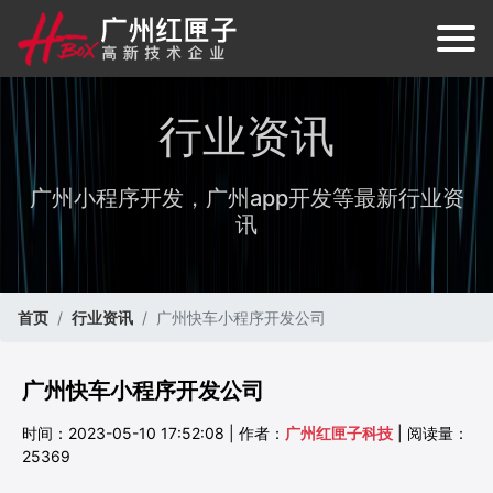
行业资讯
广州小程序开发，广州app开发等最新行业资
讯
首页
行业资讯
广州快车小程序开发公司
广州快车小程序开发公司
时间：2023-05-10 17:52:08 | 作者：
广州红匣子科技
| 阅读量：
25369