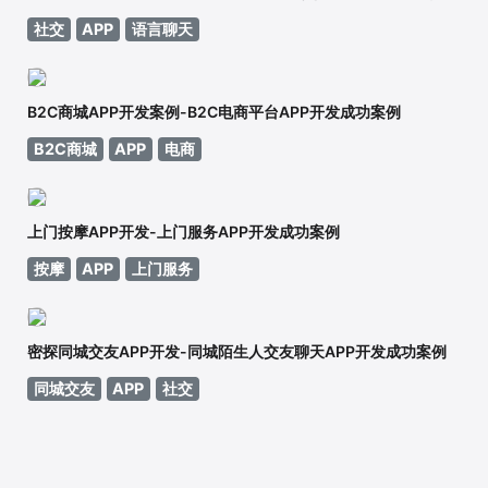
社交
APP
语言聊天
B2C商城APP开发案例-B2C电商平台APP开发成功案例
B2C商城
APP
电商
上门按摩APP开发-上门服务APP开发成功案例
按摩
APP
上门服务
密探同城交友APP开发-同城陌生人交友聊天APP开发成功案例
同城交友
APP
社交