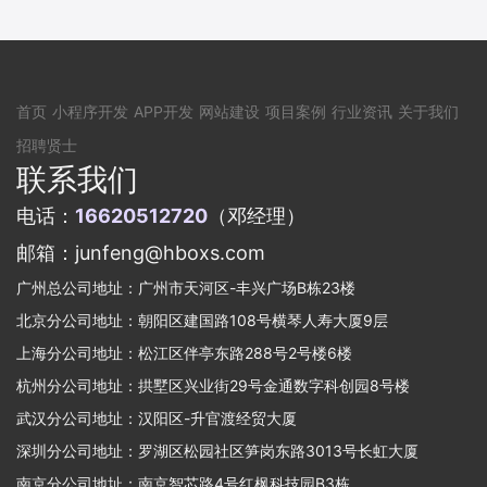
首页
小程序开发
APP开发
网站建设
项目案例
行业资讯
关于我们
招聘贤士
联系我们
电话：
16620512720
（邓经理）
邮箱：junfeng@hboxs.com
广州总公司地址：广州市天河区-丰兴广场B栋23楼
北京分公司地址：朝阳区建国路108号横琴人寿大厦9层
上海分公司地址：松江区伴亭东路288号2号楼6楼
杭州分公司地址：拱墅区兴业街29号金通数字科创园8号楼
武汉分公司地址：汉阳区-升官渡经贸大厦
深圳分公司地址：罗湖区松园社区笋岗东路3013号长虹大厦
南京分公司地址：南京智芯路4号红枫科技园B3栋