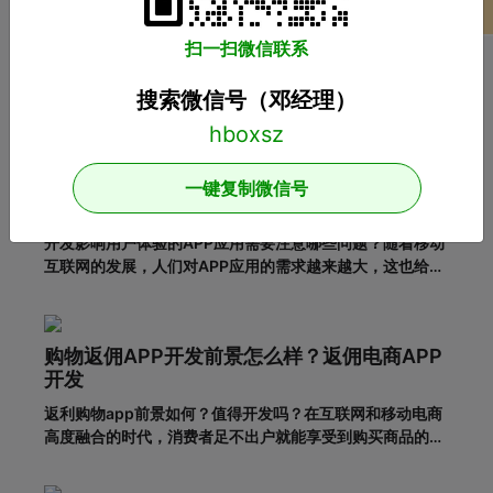
广州小程序开发
广州APP开发
广州软件开发
项目案例
扫一扫微信联系
商城系统开发
搜索微信号（邓经理）
推荐阅读
APP开发：在设计APP时这几个问题一定要注
一键复制微信号
意！
开发影响用户体验的APP应用需要注意哪些问题？随着移动
互联网的发展，人们对APP应用的需求越来越大，这也给企
业带来了更多的商机，于是很多企业开始开发长沙APP，希
望从中获得更多的发展机会。当然，并不仅仅是开发APP应
用就能达到目的。前提一定是保证APP应用的优秀用户体
购物返佣APP开发前景怎么样？返佣电商APP
验。这样，在
开发
返利购物app前景如何？值得开发吗？在互联网和移动电商
高度融合的时代，消费者足不出户就能享受到购买商品的便
利，所以市面上的移动网购平台越来越多。为了更好地吸引
用户，许多企业和商家开始致力于返利购物app的建设。返