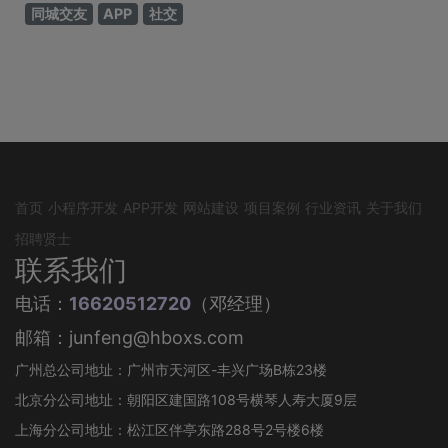
同城交友
APP
社交
首页
小程序开发
APP开发
网站建设
项目案例
行业资讯
关于我们
招聘贤士
联系我们
电话：
16620512720
（邓经理）
邮箱：junfeng@hboxs.com
广州总公司地址：广州市天河区-丰兴广场B栋23楼
北京分公司地址：朝阳区建国路108号横琴人寿大厦9层
上海分公司地址：松江区伴亭东路288号2号楼6楼