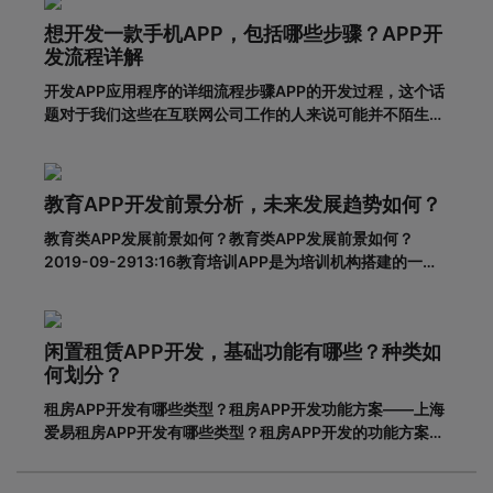
利购物app有什么优势？一、在网络上购买商品有哪些利
想开发一款手机APP，包括哪些步骤？APP开
弊?对于消费者的
发流程详解
开发APP应用程序的详细流程步骤APP的开发过程，这个话
题对于我们这些在互联网公司工作的人来说可能并不陌生，
但是对于很多没有接触过这个板块的人来说，就比较难理解
了。其实，APP开发的流程并不复杂，接下来就带大家一起
看一下一套完整的APP开发流程包含哪些步骤。一、基本功
教育APP开发前景分析，未来发展趋势如何？
能需求阶段0
教育类APP发展前景如何？教育类APP发展前景如何？
2019-09-2913:16教育培训APP是为培训机构搭建的一个
智能化、个性化、信息化的网络展示平台。在线教育春天真
的来了吗？据调查，截至2018年6月，我国网民规模达8.02
亿，普及率57.7%。其中，手机网民规模已达7.8
闲置租赁APP开发，基础功能有哪些？种类如
何划分？
租房APP开发有哪些类型？租房APP开发功能方案——上海
爱易租房APP开发有哪些类型？租房APP开发的功能方案
adinnet/2021-02-2213:47/APP开发闲置租房APP开发的
基本功能有哪些，如何划分？说到租赁，相信大家都不陌