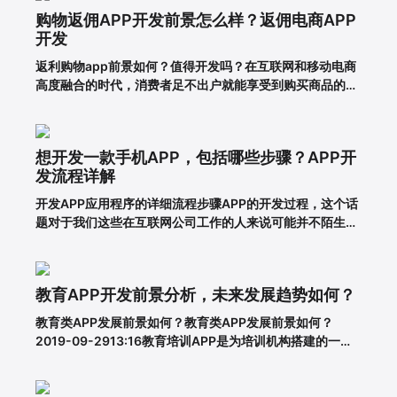
用就能达到目的。前提一定是保证APP应用的优秀用户体
购物返佣APP开发前景怎么样？返佣电商APP
验。这样，在
开发
返利购物app前景如何？值得开发吗？在互联网和移动电商
高度融合的时代，消费者足不出户就能享受到购买商品的便
利，所以市面上的移动网购平台越来越多。为了更好地吸引
用户，许多企业和商家开始致力于返利购物app的建设。返
利购物app有什么优势？一、在网络上购买商品有哪些利
想开发一款手机APP，包括哪些步骤？APP开
弊?对于消费者的
发流程详解
开发APP应用程序的详细流程步骤APP的开发过程，这个话
题对于我们这些在互联网公司工作的人来说可能并不陌生，
但是对于很多没有接触过这个板块的人来说，就比较难理解
了。其实，APP开发的流程并不复杂，接下来就带大家一起
看一下一套完整的APP开发流程包含哪些步骤。一、基本功
教育APP开发前景分析，未来发展趋势如何？
能需求阶段0
教育类APP发展前景如何？教育类APP发展前景如何？
2019-09-2913:16教育培训APP是为培训机构搭建的一个
智能化、个性化、信息化的网络展示平台。在线教育春天真
的来了吗？据调查，截至2018年6月，我国网民规模达8.02
亿，普及率57.7%。其中，手机网民规模已达7.8