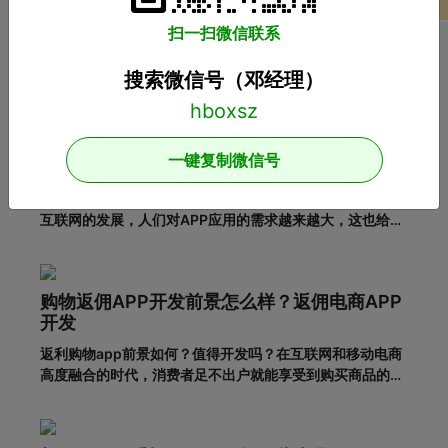
商城系统开发
扫一扫微信联系
推荐阅读
搜索微信号（邓经理）
APP开发：在设计APP时这几个问题一定要注
一键复制微信号
意！
开发影响用户体验的APP应用需要注意哪些问题？随着移动
互联网的发展，人们对APP应用的需求越来越大，这也给企
业带来了更多的商机，于是很多企业开始开发长沙APP，希
望从中获得更多的发展机会。当然，并不仅仅是开发APP应
用就能达到目的。前提一定是保证APP应用的优秀用户体
购物返佣APP开发前景怎么样？返佣电商APP
验。这样，在
开发
返利购物app前景如何？值得开发吗？在互联网和移动电商
高度融合的时代，消费者足不出户就能享受到购买商品的便
利，所以市面上的移动网购平台越来越多。为了更好地吸引
用户，许多企业和商家开始致力于返利购物app的建设。返
利购物app有什么优势？一、在网络上购买商品有哪些利