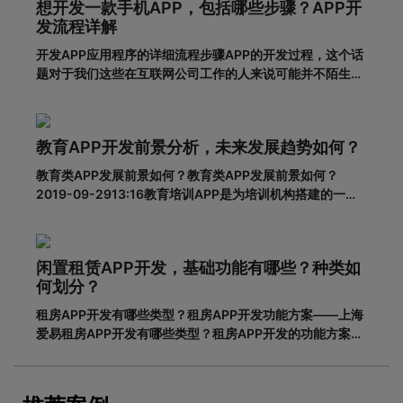
想开发一款手机APP，包括哪些步骤？APP开
弊?对于消费者的
发流程详解
开发APP应用程序的详细流程步骤APP的开发过程，这个话
题对于我们这些在互联网公司工作的人来说可能并不陌生，
但是对于很多没有接触过这个板块的人来说，就比较难理解
了。其实，APP开发的流程并不复杂，接下来就带大家一起
看一下一套完整的APP开发流程包含哪些步骤。一、基本功
教育APP开发前景分析，未来发展趋势如何？
能需求阶段0
教育类APP发展前景如何？教育类APP发展前景如何？
2019-09-2913:16教育培训APP是为培训机构搭建的一个
智能化、个性化、信息化的网络展示平台。在线教育春天真
的来了吗？据调查，截至2018年6月，我国网民规模达8.02
亿，普及率57.7%。其中，手机网民规模已达7.8
闲置租赁APP开发，基础功能有哪些？种类如
何划分？
租房APP开发有哪些类型？租房APP开发功能方案——上海
爱易租房APP开发有哪些类型？租房APP开发的功能方案
adinnet/2021-02-2213:47/APP开发闲置租房APP开发的
基本功能有哪些，如何划分？说到租赁，相信大家都不陌
生。从衣服、玩具到数码家电，再到房屋、车辆