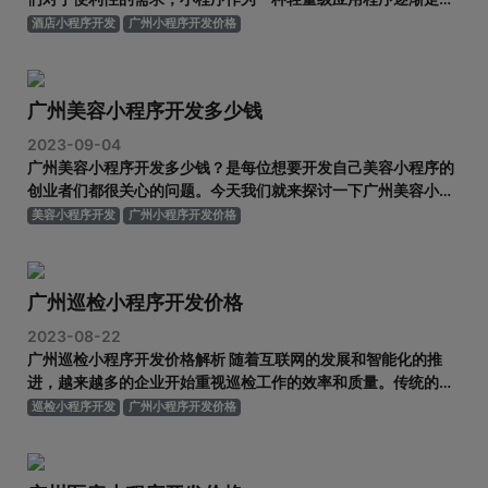
人们的生活。在广州这座繁华的城市中，酒店业也纷纷跟进，开
酒店小程序开发
广州小程序开发价格
始开发酒店小程序，以提供更好的服务和体验给住客。但是，小
程序的开发价格是一个让人们关注的话题。本文将为大家解析广
州酒店小程序开发的
广州美容小程序开发多少钱
2023-09-04
广州美容小程序开发多少钱？是每位想要开发自己美容小程序的
创业者们都很关心的问题。今天我们就来探讨一下广州美容小程
序开发的价格以及所需投资。 随着互联网技术的飞速发展，移动
美容小程序开发
广州小程序开发价格
应用程序（App）已经成为人们生活的重要组成部分。而在美容
行业，美容小程序的出现更是给用户提供了便利的选择。广州作
为中国的经济中心
广州巡检小程序开发价格
2023-08-22
广州巡检小程序开发价格解析 随着互联网的发展和智能化的推
进，越来越多的企业开始重视巡检工作的效率和质量。传统的纸
质巡检方式已经难以满足现代企业的需求，而小程序的出现，为
巡检小程序开发
广州小程序开发价格
企业巡检工作带来了全新的解决方案。广州作为中国的工商业中
心之一，小程序开发行业发展迅速，也为广州的企业提供了丰富
的选择。然而，巡检小