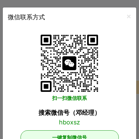
×
微信联系方式
热门标签
广州小程序开发
广州APP开发
广州软件开发
商城系统开发
推荐阅读
APP开发：在设计APP时这几个问题一定要注
项目案例
意！
扫一扫微信联系
开发影响用户体验的APP应用需要注意哪些问题？随着移动
互联网的发展，人们对APP应用的需求越来越大，这也给企
业带来了更多的商机，于是很多企业开始开发长沙APP，希
搜索微信号（邓经理）
望从中获得更多的发展机会。当然，并不仅仅是开发APP应
用就能达到目的。前提一定是保证APP应用的优秀用户体
购物返佣APP开发前景怎么样？返佣电商APP
验。这样，在
开发
一键复制微信号