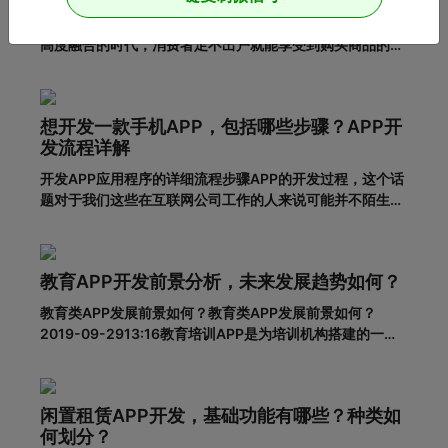
返利购物app前景如何？值得开发吗？在互联网和移动电商
高度融合的时代，消费者足不出户就能享受到购买商品的便
利，所以市面上的移动网购平台越来越多。为了更好地吸引
用户，许多企业和商家开始致力于返利购物app的建设。返
利购物app有什么优势？一、在网络上购买商品有哪些利
想开发一款手机APP，包括哪些步骤？APP开
弊?对于消费者的
发流程详解
开发APP应用程序的详细流程步骤APP的开发过程，这个话
题对于我们这些在互联网公司工作的人来说可能并不陌生，
但是对于很多没有接触过这个板块的人来说，就比较难理解
了。其实，APP开发的流程并不复杂，接下来就带大家一起
看一下一套完整的APP开发流程包含哪些步骤。一、基本功
教育APP开发前景分析，未来发展趋势如何？
能需求阶段0
教育类APP发展前景如何？教育类APP发展前景如何？
2019-09-2913:16教育培训APP是为培训机构搭建的一个
智能化、个性化、信息化的网络展示平台。在线教育春天真
的来了吗？据调查，截至2018年6月，我国网民规模达8.02
亿，普及率57.7%。其中，手机网民规模已达7.8
闲置租赁APP开发，基础功能有哪些？种类如
何划分？