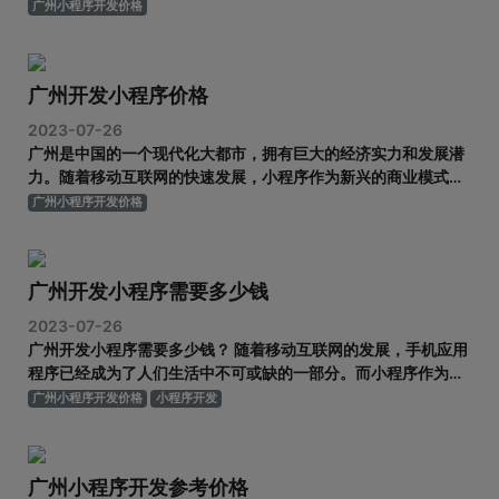
心和科技创新城市，小程序开发在这里也备受瞩目。那么，广州
广州小程序开发价格
小程序开发费用到底是多少呢？ 首先，需要明确的是，广州小程
序开发费用是由多个因素决定的，包括小程序的功能和复杂程
度、设计与界面的质
广州开发小程序价格
2023-07-26
广州是中国的一个现代化大都市，拥有巨大的经济实力和发展潜
力。随着移动互联网的快速发展，小程序作为新兴的商业模式，
逐渐成为广州企业开发移动应用的首选之一。然而，广州开发小
广州小程序开发价格
程序的价格也成为了企业选择开发商的考虑因素之一。 首先，广
州开发小程序的价格会受到多个因素的影响。一方面，小程序的
复杂程度会直接影响
广州开发小程序需要多少钱
2023-07-26
广州开发小程序需要多少钱？ 随着移动互联网的发展，手机应用
程序已经成为了人们生活中不可或缺的一部分。而小程序作为一
种轻量级应用，凭借其便捷、快速的特点，越来越受到用户的欢
广州小程序开发价格
小程序开发
迎。广州作为中国南方的经济中心，拥有庞大的市场需求以及多
样化的商业机会。那么，广州开发小程序需要多少钱呢？ 首先，
需要明确的是，小
广州小程序开发参考价格