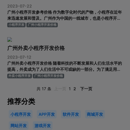
2023-07-22
广州小程序开发参考价格 作为数字化时代的产物，小程序在近年
来迅速发展和普及。广州作为中国的一线城市，也是小程序开发
的一个重要市场。许多企业和个人都开始意识到小程序的商机，
小程序开发
广州小程序开发价格
并希望利用小程序来提升自己的品牌形象，扩大市场份额。然
而，对于小程序开发的价格，很多人还存在疑问。那么，广州小
程序开发的参考价格是
广州外卖小程序开发价格
2023-07-12
广州外卖小程序开发价格 随着科技的不断发展和人们生活水平的
提高，外卖成为了人们生活中不可或缺的一部分。为了满足用户
的需求，越来越多的餐饮企业开始开发自己的外卖小程序。在广
外卖小程序开发
广州小程序开发价格
州这座大都市中，外卖小程序开发价格成为了创业者和企业的关
注焦点。本文将探讨广州外卖小程序开发价格的因素以及如何选
共 17 条
上一页
1
2
下一页
择合适的开发团队。
推荐分类
小程序开发
APP开发
软件开发
商城开发
网站开发
游戏开发