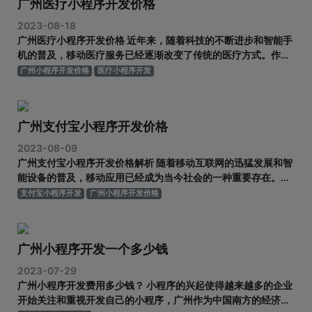
广州医疗小程序开发价格
2023-08-18
广州医疗小程序开发价格 近年来，随着科技的不断进步和智能手
机的普及，移动医疗服务已经逐渐改变了传统的医疗方式。作为
一个创新的技术工具，医疗小程序在提供方便、高效和个性化医
广州小程序开发价格
医疗小程序开发
疗服务方面起到了重要的作用。广州作为中国南方的经济中心城
市，医疗小程序的开发需求也在逐渐增加，同时也涌现出众多的
开发公司。那么，广
广州支付宝小程序开发价格
2023-08-09
广州支付宝小程序开发价格解析 随着移动互联网的迅猛发展和智
能设备的普及，移动应用已经成为当今社会的一种重要存在。而
支付宝小程序作为“互联网+”时代的一项新技术，也越来越受到
支付宝小程序开发
广州小程序开发价格
广大企业和个人开发者的关注。作为外包开发服务商，广州地区
的支付宝小程序开发市场也随之兴起。但是，许多企业和个人对
于支付宝小程序开
广州小程序开发一个多少钱
2023-07-29
广州小程序开发费用多少钱？ 小程序的兴起使得越来越多的企业
开始关注和重视开发自己的小程序，广州作为中国南方的经济中