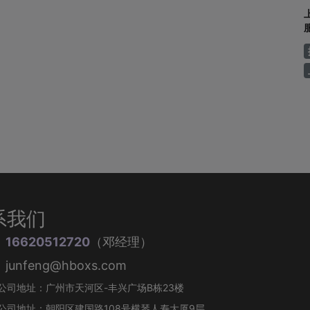
系我们
：
16620512720
（邓经理）
unfeng@hboxs.com
公司地址：广州市天河区-丰兴广场B栋23楼
公司地址：朝阳区建国路108号横琴人寿大厦9层