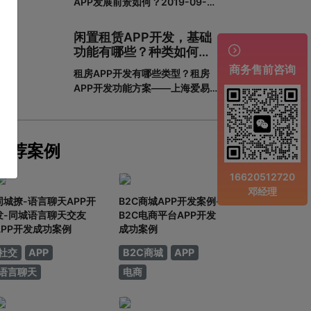
APP发展前景如何？2019-09-
一下一套完整的APP开发流程包含
2913:16教育培训APP是为培训机
哪些步骤。一、基本功能需求阶段
构搭建的一个智能化、个性化、信
0
闲置租赁APP开发，基础
息化的网络展示平台。在线教育春

功能有哪些？种类如何划
天真的来了吗？据调查，截至
分？
商务售前咨询
租房APP开发有哪些类型？租房
2018年6月，我国网民规模达
APP开发功能方案——上海爱易租
8.02亿，普及率57.7%。其中，手
房APP开发有哪些类型？租房APP
机网民规模已达7.8
开发的功能方案adinnet/2021-
02-2213:47/APP开发闲置租房
APP开发的基本功能有哪些，如何
推荐案例
划分？说到租赁，相信大家都不陌
生。从衣服、玩具到数码家电，再
16620512720
到房屋、车辆
邓经理
同城撩-语言聊天APP开
B2C商城APP开发案例-
发-同城语言聊天交友
B2C电商平台APP开发
APP开发成功案例
成功案例
社交
APP
B2C商城
APP
语言聊天
电商