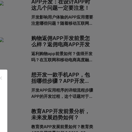
APP开发：在设计APP时
这几个问题一定要注意！
开发影响用户体验的APP应用需要
注意哪些问题？随着移动互联网的
发展，人们对APP应用的需求越来
越大，这也给企业带来了更多的商
购物返佣APP开发前景怎
机，于是很多企业开始开发长沙
么样？返佣电商APP开发
APP，希望从中获得更多的发展机
返利购物app前景如何？值得开发
会。当然，并不仅仅是开发APP应
吗？在互联网和移动电商高度融合
用就能达到目的。前提一定是保证
的时代，消费者足不出户就能享受
APP应用的优秀用户体验。这样，
到购买商品的便利，所以市面上的
在
想开发一款手机APP，包
×
移动网购平台越来越多。为了更好
括哪些步骤？APP开发流
地吸引用户，许多企业和商家开始
程详解
开发APP应用程序的详细流程步骤
致力于返利购物app的建设。返利
APP的开发过程，这个话题对于我
购物app有什么优势？一、在网络
们这些在互联网公司工作的人来说
上购买商品有哪些利弊?对于消费
可能并不陌生，但是对于很多没有
者的
教育APP开发前景分析，
接触过这个板块的人来说，就比较
未来发展趋势如何？
难理解了。其实，APP开发的流程
教育类APP发展前景如何？教育类
并不复杂，接下来就带大家一起看