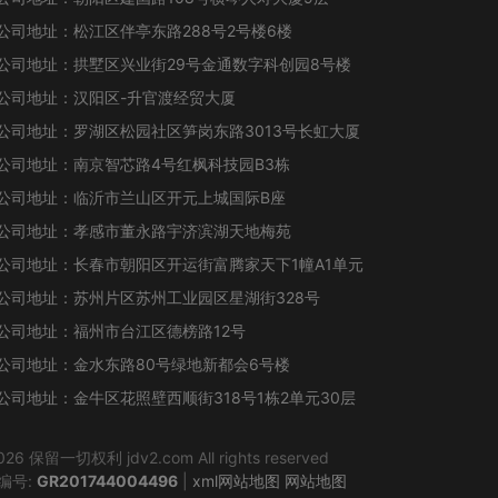
公司地址：松江区伴亭东路288号2号楼6楼
公司地址：拱墅区兴业街29号金通数字科创园8号楼
公司地址：汉阳区-升官渡经贸大厦
公司地址：罗湖区松园社区笋岗东路3013号长虹大厦
公司地址：南京智芯路4号红枫科技园B3栋
公司地址：临沂市兰山区开元上城国际B座
公司地址：孝感市董永路宇济滨湖天地梅苑
公司地址：长春市朝阳区开运街富腾家天下1幢A1单元
公司地址：苏州片区苏州工业园区星湖街328号
公司地址：福州市台江区德榜路12号
公司地址：金水东路80号绿地新都会6号楼
公司地址：金牛区花照壁西顺街318号1栋2单元30层
留一切权利 jdv2.com All rights reserved
编号:
GR201744004496
|
xml网站地图
网站地图