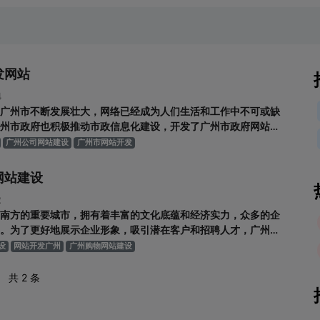
发网站
4
广州市不断发展壮大，网络已经成为人们生活和工作中不可或缺
州市政府也积极推动市政信息化建设，开发了广州市政府网站、
息化平台、广州市医疗卫生信息化平台等一系列在线服务平台。
广州公司网站建设
广州市网站开发
姓提供了方便快捷、高效的公共信息和服务，深得市民和游客的
广州市政府网站是
网站建设
2
南方的重要城市，拥有着丰富的文化底蕴和经济实力，众多的企
。为了更好地展示企业形象，吸引潜在客户和招聘人才，广州的
已经成为了一个越来越重要的方式。下面我们重点探讨一下广州
设
网站开发广州
广州购物网站建设
的相关内容。 一、网站的需求 在建设公司网站时，企业应该首先
求和目标。如
共 2 条